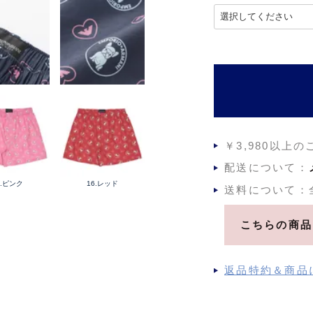
)
(
必
須
)
￥3,980以上
配送について：
2.ピンク
16.レッド
送料について：
こちらの商品
返品特約＆商品