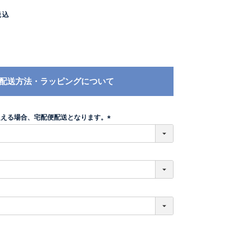
税込
配送方法・ラッピングについて
超える場合、宅配便配送となります。
(
必
須
)
必
須