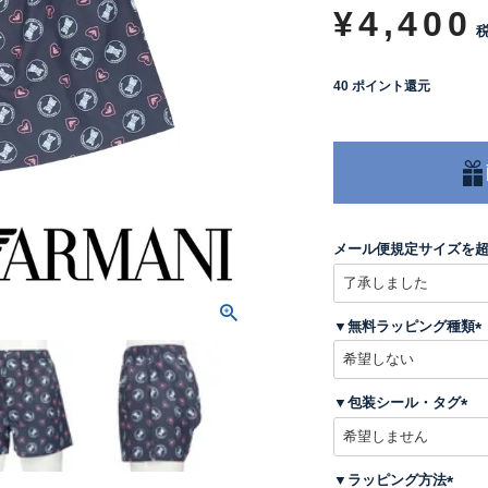
¥
4,400
40
ポイント還元
メール便規定サイズを
▼無料ラッピング種類
(
▼包装シール・タグ
)
(
必
須
▼ラッピング方法