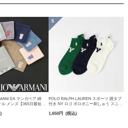
RMANI EA マンガベア 綿
POLO RALPH LAUREN スポーツ 踵タブ
オル メンズ【365日最短翌
付き NY ロゴ ポロポニー刺しゅう スニー
0025
カー丈 オーガニックコットン混 メンズ
)
1,650
円
(税込)
ソックス 02022328