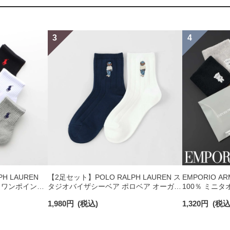
H LAUREN
【2足セット】POLO RALPH LAUREN ス
EMPORIO A
 ワンポイント
タジオバイザシーベア ポロベア オーガニ
100％ ミニタ
チサポート メ
ックコットン混 ショート丈 ソックス メ
日発送】 0234
1,980
円
(税込)
1,320
円
(税込
ンズ レディース 92009650