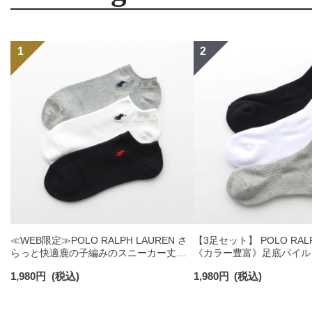
≪WEB限定≫POLO RALPH LAUREN さ
【3足セット】 POLO RALP
らっと快適鹿の子編みのスニーカー丈ソ
《カラー豊富》足底パイル
ックス 【3足セット】 ワンポイント メン
ソックス ショート丈 アー
1,980
円
(税込)
1,980
円
(税込)
ズ レディース 92022800
ンズ 92009604