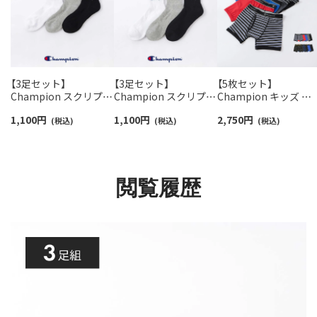
【3足セット】
【3足セット】
【5枚セット】
Champion スクリプト
Champion スクリプト
Champion キッズ ボ
ロゴ 消臭糸使用 足底パ
ロゴ 消臭糸使用 足底パ
クサーパンツ 抗菌防
1,100
円
1,100
円
2,750
円
イル アーチサポート ス
(税込)
イル アーチサポート シ
(税込)
前開き Cotton Stretc
(税込)
ニーカー丈 ソックス メ
ョート丈 ソックス メン
Trunk チャンピオン
ンズ レディース 【365
ズ レディース 【365日
【365日最短翌日発送】
日最短翌日発送】
最短翌日発送】
95452003
92897504
92897503
閲覧履歴