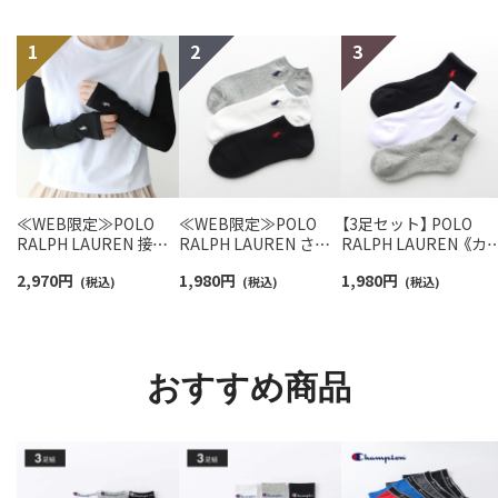
≪WEB限定≫POLO
≪WEB限定≫POLO
【3足セット】 POLO
RALPH LAUREN 接触
RALPH LAUREN さら
RALPH LAUREN 《カ
冷感 吸水速乾 2way ア
っと快適鹿の子編みの
ー豊富》足底パイル ワ
2,970
円
1,980
円
1,980
円
ームカバー ＆ レッグウ
(税込)
スニーカー丈ソックス
(税込)
ンポイントソックス 
(税込)
ォーマー レディース
【3足セット】 ワンポイ
ョート丈 アーチサポ
93228550
ント メンズ レディース
ト メンズ 92009604
92022800
おすすめ商品