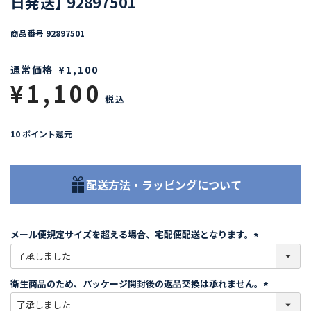
日発送】 92897501
商品番号
92897501
通常価格
¥
1,100
¥
1,100
税込
10
ポイント還元
配送方法・ラッピングについて
メール便規定サイズを超える場合、宅配便配送となります。
(
必
須
衛生商品のため、パッケージ開封後の返品交換は承れません。
)
(