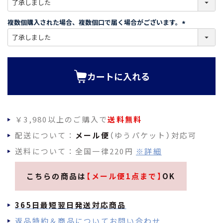
必
須
複数個購入された場合、複数個口で届く場合がございます。
)
(
必
須
)
カートに入れる
￥3,980以上のご購入で
送料無料
配送について：
メール便
（ゆうパケット）対応可
送料について：全国一律220円
※詳細
こちらの商品は
【メール便1点まで】
OK
365日最短翌日発送対応商品
返品特約＆商品についてお問い合わせ