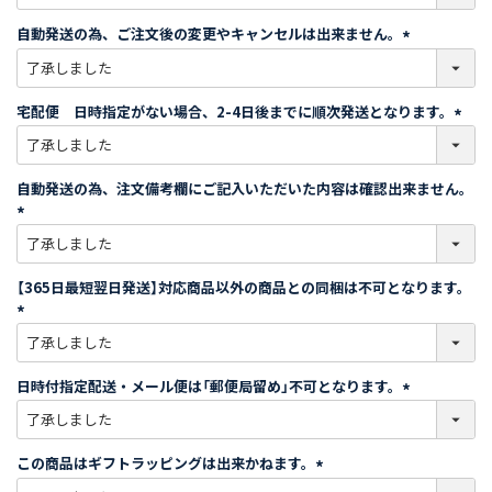
必
須
自動発送の為、ご注文後の変更やキャンセルは出来ません。
)
(
必
須
宅配便 日時指定がない場合、2-4日後までに順次発送となります。
)
(
必
須
自動発送の為、注文備考欄にご記入いただいた内容は確認出来ません。
)
(
必
須
【365日最短翌日発送】対応商品以外の商品との同梱は不可となります。
)
(
必
須
日時付指定配送・メール便は「郵便局留め」不可となります。
)
(
必
須
この商品はギフトラッピングは出来かねます。
)
(