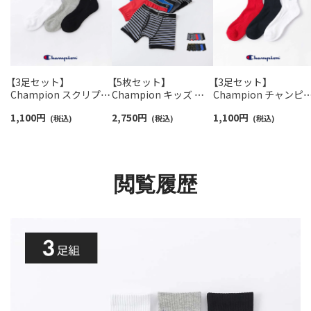
【3足セット】
【5枚セット】
【3足セット】
Champion スクリプト
Champion キッズ ボ
Champion チャンピ
ロゴ 消臭糸使用 足底パ
クサーパンツ 抗菌防臭
ン Cマークロゴ 消臭糸
1,100
円
2,750
円
1,100
円
イル アーチサポート ス
(税込)
前開き Cotton Stretch
(税込)
使用 足底パイル アー
(税込)
ニーカー丈 ソックス メ
Trunk チャンピオン
サポート ショート丈 
ンズ レディース 【365
【365日最短翌日発送】
ックス メンズ レディ
日最短翌日発送】
95452003
ス 【365日最短翌日発
92897504
送】 92897500
閲覧履歴