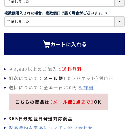
必
須
複数個購入された場合、複数個口で届く場合がございます。
)
(
必
須
)
カートに入れる
￥3,980以上のご購入で
送料無料
配送について：
メール便
（ゆうパケット）対応可
送料について：全国一律220円
※詳細
こちらの商品は
【メール便1点まで】
OK
365日最短翌日発送対応商品
返品特約＆商品についてお問い合わせ