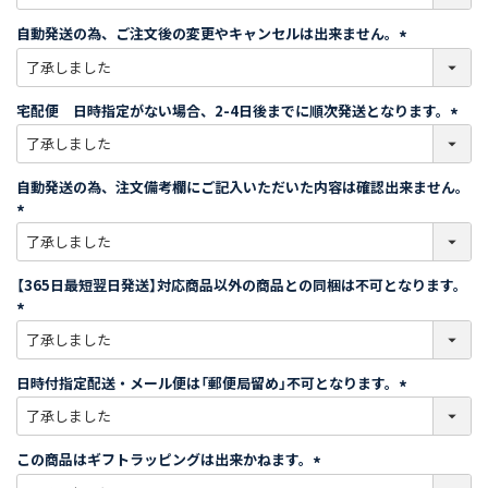
必
須
自動発送の為、ご注文後の変更やキャンセルは出来ません。
)
(
必
須
宅配便 日時指定がない場合、2-4日後までに順次発送となります。
)
(
必
須
自動発送の為、注文備考欄にご記入いただいた内容は確認出来ません。
)
(
必
須
【365日最短翌日発送】対応商品以外の商品との同梱は不可となります。
)
(
必
須
日時付指定配送・メール便は「郵便局留め」不可となります。
)
(
必
須
この商品はギフトラッピングは出来かねます。
)
(