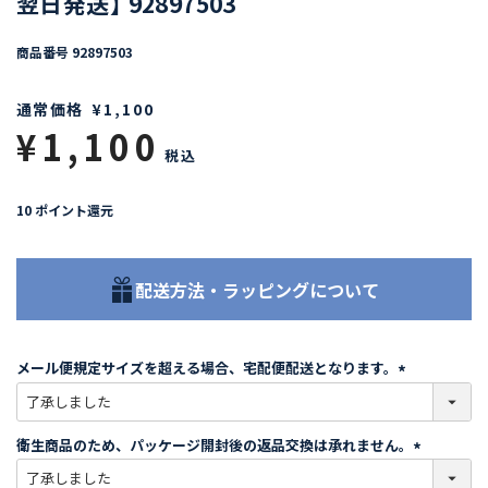
翌日発送】 92897503
商品番号
92897503
通常価格
¥
1,100
¥
1,100
税込
10
ポイント還元
配送方法・ラッピングについて
メール便規定サイズを超える場合、宅配便配送となります。
(
必
須
衛生商品のため、パッケージ開封後の返品交換は承れません。
)
(