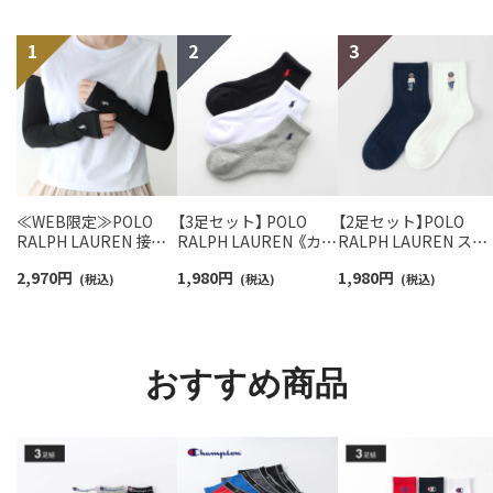
≪WEB限定≫POLO
【3足セット】 POLO
【2足セット】POLO
RALPH LAUREN 接触
RALPH LAUREN 《カラ
RALPH LAUREN スタ
冷感 吸水速乾 2way ア
ー豊富》足底パイル ワ
ジオバイザシーベア 
2,970
円
1,980
円
1,980
円
ームカバー ＆ レッグウ
(税込)
ンポイントソックス シ
(税込)
ロベア オーガニック
(税込)
ォーマー レディース
ョート丈 アーチサポー
ットン混 ショート丈 
93228550
ト メンズ 92009604
ックス メンズ レディ
ス 92009650
おすすめ商品