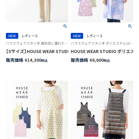
NEW
レディース
NEW
レディース
ハウスウェアスタジオ 通気性に優れた コットン100％ 婦人 スリープウェア HWS
ハウスウェアスタジオ ポリエステル100％なので汚れに強くお手入れ簡単！ 袖なし かぶるだけ
【Sサイズ】HOUSE WEAR STUDIO 綿100％ かぶり 30スムース 
HOUSE WEAR STUDIO ポリ
販売価格
¥
14,300
販売価格
¥
6,600
税込
税込