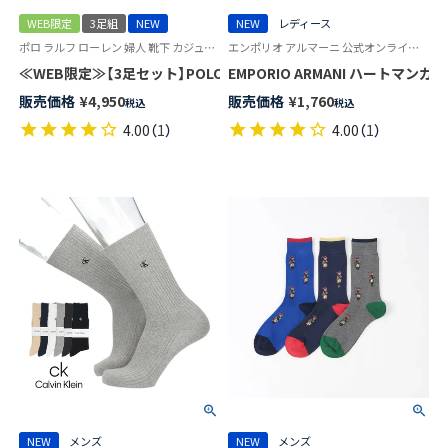
WEB限定
3足組
NEW
NEW
レディース
ポロ ラルフ ローレン 婦人 靴下 カジュアル 26SS
エンポリオ アルマーニ 公式オンラインショップ 婦人 靴下 女性
≪WEB限定≫【3足セット】POLO RALPH LAUREN PRE SPRING BEAR
EMPORIO ARMANI ハートマンガ
販売価格
¥
4,950
販売価格
¥
1,760
税込
税込
4.00
（
1
）
4.00
（
1
）
NEW
メンズ
NEW
メンズ