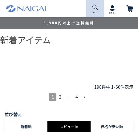
探 す
ログイン
3,980円以上で送料無料
新着アイテム
198
件中
1
-
60
件表示
1
2
…
4
並び替え
新着順
レビュー順
価格が安い順