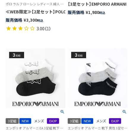
【3足セット】EMPORIO ARMAN
ポロ ラルフ ローレン レディース 婦人 靴下 カジュアル 26SS
≪WEB限定≫【2足セット】POLO RALPH LAUREN COLLAR PLAIN 
販売価格
¥
1,980
税込
販売価格
¥
3,300
税込
3.00
（
1
）
3足組
NEW
メンズ
EA3P
3足組
NEW
メンズ
EA3P
エンポリオ アルマーニ EA 3足組 靴下 男性
エンポリオ アルマーニ 靴下 男性 3足セット EA