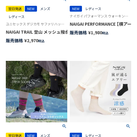
翌日発送
NEW
メンズ
NEW
レディース
ナイガイ パフォーマンス ウォーキング ランニング スポーツ 女性 婦人 靴下
レディース
NAIGAI PERFORMANCE 【
ユニセックス デジカモ サファリハット 帽子 トレイルランニング キャンプ アウトドア
NAIGAI TRAIL 登山 メッシュ撥水 バケットハット デジタルカモ柄 
販売価格
¥
1,980
税込
販売価格
¥
2,970
税込
翌日発送
NEW
メンズ
NEW
レディース