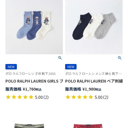
NEW
NEW
ポロ ラルフローレン 子供 靴下 26SS
ポロ ラルフ ローレン メンズ 紳士 靴下 26SS
POLO RALPH LAUREN GIRLS ブルーベリー BEAR ポロベア キッズ 
POLO RALPH LAUREN ベア刺
販売価格
¥
1,760
販売価格
¥
1,980
税込
税込
5.00
（
2
）
5.00
（
2
）