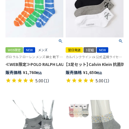
WEB限定
NEW
メンズ
翌日発送
3足組
NEW
ポロ ラルフ ローレン メンズ 紳士 靴下 カジュアル 26SS
カルバンクライン ck 公式 正規ライセンス品 3足セット 男性 女性 靴下
≪WEB限定≫POLO RALPH LAUREN オーガニックコットン混 TIE D
【3足セット】Calvin Klein
販売価格
¥
1,760
販売価格
¥
1,650
税込
税込
5.00
（
1
）
5.00
（
1
）