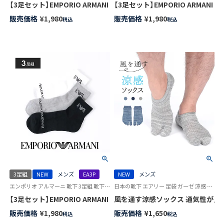
【3足セット】EMPORIO ARMANI ス
販売価格
¥
1,980
販売価格
¥
1,980
税込
税込
3足組
NEW
メンズ
EA3P
NEW
メンズ
エンポリオ アルマーニ 靴下 3足組 靴下 男性
日本の靴下 エアリー 足袋 ガーゼ 涼感 紳士 靴下 男性 ナイガイ コンフォート
【3足セット】EMPORIO ARMANI EAロゴ ショート丈 足底パイル ア
風を通す涼感ソックス 通気性が良いガー
販売価格
¥
1,980
販売価格
¥
1,650
税込
税込