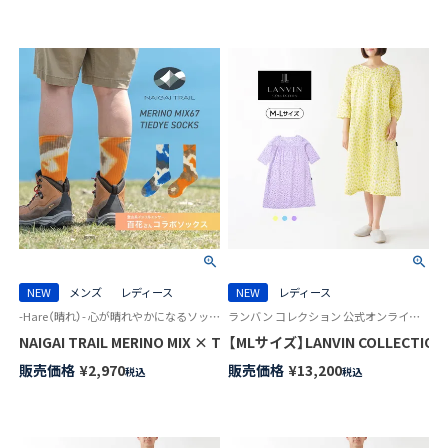
NEW
メンズ
レディース
NEW
レディース
-Hare（晴れ）- 心が晴れやかになるソックス 登山 メンズ レディース ユニセックス
ランバン コレクション 公式オンラインショップ 婦人 パジャマ
NAIGAI TRAIL MERINO MIX × TIE DYE 登山系インフル
【MLサイズ】LANVIN COLLEC
販売価格
¥
2,970
販売価格
¥
13,200
税込
税込