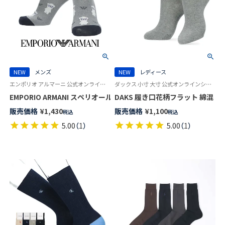
NEW
メンズ
NEW
レディース
エンポリオ アルマーニ 公式オンラインショップ 紳士 靴下
ダックス 小寸 大寸 公式オンラインショップ 婦人靴下 女性
DAKS 履き口花柄フラット 綿混 ク
販売価格
¥
1,430
販売価格
¥
1,100
税込
税込
5.00
（
1
）
5.00
（
1
）