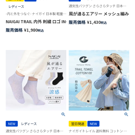
通気性バツグン さらさらタッチ 日本製 女性 婦人 靴下 ナイガイ コンフォート
レディース
風が通るエアリー メッシュ編み サステナ
-内と外をつなぐ- ナイガイ 日本製 軽量 UL ウルトラライト 登山 キャンプ トレイル 和紙糸足袋ソックス
NAIGAI TRAIL 内外 刺繍 ロゴ INOUT カットボス 和紙糸足袋ソ
販売価格
¥
1,430
税込
販売価格
¥
1,980
税込
NEW
レディース
翌日発送
NEW
通気性バツグン さらさらタッチ 日本製 婦人 女性 靴下 ナイガイ コンフォート
ナイガイトレイル 送料無料 コットン 柿渋染め タオル スポーツタオル 乾きやすい 小さく畳める アウトドア キャンプ 登山 猛暑対策 グッズ