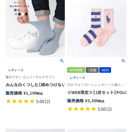
レディース
WEB限定
2足組
NEW
履きやすい ユニバーサルデザイン
レディース
みんなのくつした【締めつけない靴下】 薄手 ハイゲージ 足口ふんわり オ
ポロ ラルフ ローレン レディース 婦人 靴下 カジュアル 26SS
≪WEB限定≫【2足セット】POLO RAL
販売価格
¥
1,100
税込
販売価格
¥
3,300
5.00
（
2
）
税込
5.00
（
2
）