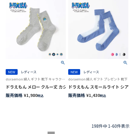
NEW
レディース
NEW
レディース
doraemon 婦人 ギフト 靴下 キャラクター
doraemon 婦人 ギフト プレゼント 靴下
ドラえもん メロー クルー丈 カジュアル ソックス レディース 日本製 03
ドラえもん スモールライト シアー ク
販売価格
¥
1,980
販売価格
¥
1,430
税込
税込
198
件中
1
-
60
件表示