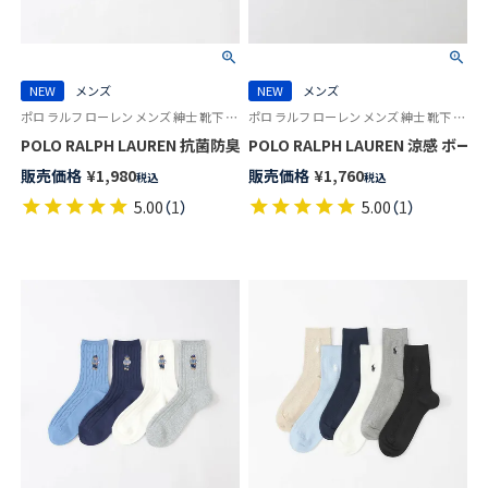
NEW
メンズ
NEW
メンズ
ポロ ラルフ ローレン メンズ 紳士 靴下 カジュアル 26SS
ポロ ラルフ ローレン メンズ 紳士 靴下 カジュアル 26SS
POLO RALPH LAUREN 抗菌防臭 メッシュ 20cm ミドル丈 ソックス 日本
POLO RALPH LAUREN 涼感 ボ
販売価格
¥
1,980
販売価格
¥
1,760
税込
税込
5.00
（
1
）
5.00
（
1
）