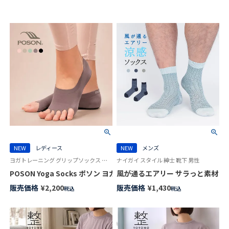
NEW
レディース
NEW
メンズ
ヨガトレーニング グリップソックス 女性 プレゼント ギフト
ナイガイ スタイル 紳士 靴下 男性
POSON Yoga Socks ポソン ヨガソックス つま先なし フットカバー
風が通るエアリー サラっと素材 格子チェ
販売価格
¥
2,200
販売価格
¥
1,430
税込
税込