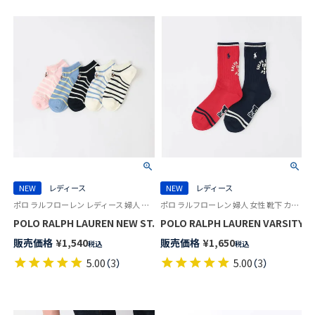
NEW
レディース
NEW
レディース
ポロ ラルフローレン レディース 婦人 女性 靴下 カジュアル 2026SS
ポロ ラルフローレン 婦人 女性 靴下 カジュアル 26SS
POLO RALPH LAUREN NEW ST. JAMES ボーダースニーカー丈 ソック
POLO RALPH LAUREN VARSITY
販売価格
¥
1,540
販売価格
¥
1,650
税込
税込
5.00
（
3
）
5.00
（
3
）