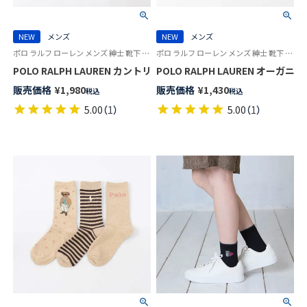
NEW
メンズ
NEW
メンズ
ポロ ラルフ ローレン メンズ 紳士 靴下 カジュアル 26SS
ポロ ラルフ ローレン メンズ 紳士 靴下 カジュアル 26SS
POLO RALPH LAUREN カントリーベア刺繍 ポロベア 20cm丈 ソックス【2
POLO RALPH LAUREN オーガニ
販売価格
¥
1,980
販売価格
¥
1,430
税込
税込
5.00
（
1
）
5.00
（
1
）