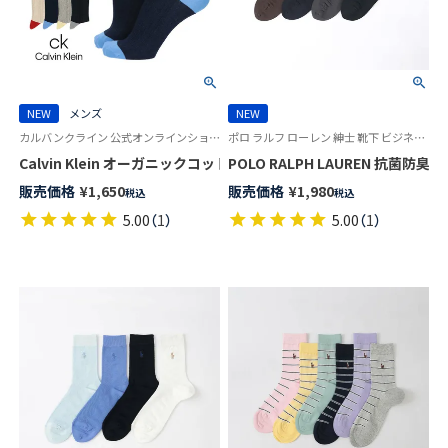
NEW
メンズ
NEW
カルバンクライン 公式オンラインショップ 紳士 靴下 男性
ポロ ラルフ ローレン 紳士 靴下 ビジネス 26SS
Calvin Klein オーガニックコットン混 ワッフルストライプ クルー丈 
POLO RALPH LAUREN 抗菌防臭
販売価格
¥
1,650
販売価格
¥
1,980
税込
税込
5.00
（
1
）
5.00
（
1
）