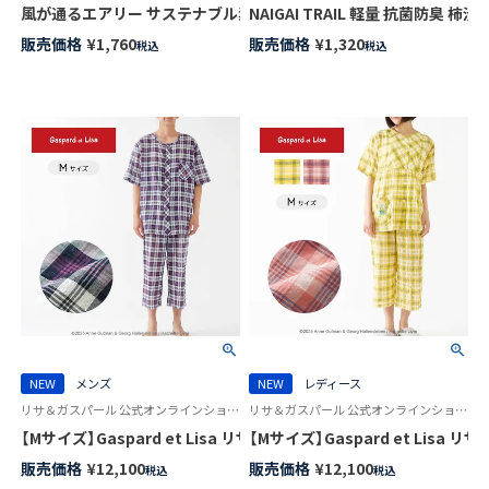
風が通るエアリー サステナブル素材 ショート丈 ソックス 涼感 メッシュ 消臭
NAIGAI TRAIL 軽量 抗菌防臭 柿
販売価格
¥
1,760
販売価格
¥
1,320
税込
税込
NEW
メンズ
NEW
レディース
リサ＆ガスパール 公式オンラインショップ 紳士 パジャマ
リサ＆ガスパール 公式オンラインショップ 婦人 パジャマ
【Mサイズ】Gaspard et Lisa リサとガスパール 軽くて柔らかい 薄
【Mサイズ】Gaspard et Lis
販売価格
¥
12,100
販売価格
¥
12,100
税込
税込