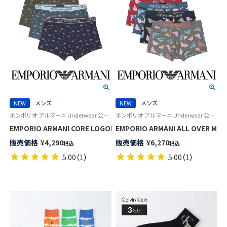
NEW
メンズ
NEW
メンズ
エンポリオ アルマーニ Underwear 公式オンラインショップ 紳士 下着
エンポリオ アルマーニ Underwear 公式オンラインショップ 紳士 下着
EMPORIO ARMANI CORE LOGOBAND コア ロゴバンド ボクサーパンツ
EMPORIO ARMANI ALL OVE
販売価格
¥
4,290
販売価格
¥
6,270
税込
税込
5.00
（
1
）
5.00
（
1
）