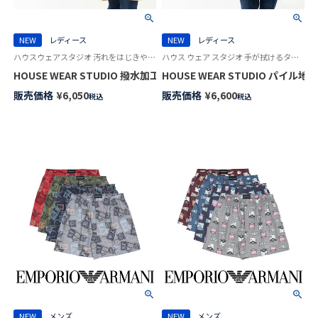
NEW
レディース
NEW
レディース
ハウスウェアスタジオ 汚れをはじきやすくお手入れ簡単！撥水加工エプロン レディース
ハウス ウェア スタジオ 手が拭けるタオル地エプロン HWS 後ろクロス X型
HOUSE WEAR STUDIO 撥水加工 綿100％ 40サテン シマシマネ
HOUSE WEAR STUDIO パイル
販売価格
¥
6,050
販売価格
¥
6,600
税込
税込
NEW
メンズ
NEW
メンズ