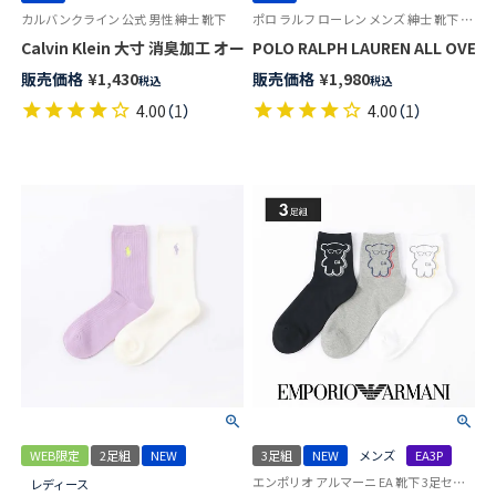
カルバンクライン 公式 男性 紳士 靴下
ポロ ラルフ ローレン メンズ 紳士 靴下 カジュアル 26SS
Calvin Klein 大寸 消臭加工 オーガニックコットン混 ワンポイント 
POLO RALPH LAUREN ALL 
販売価格
¥
1,430
販売価格
¥
1,980
税込
税込
4.00
（
1
）
4.00
（
1
）
WEB限定
2足組
NEW
3足組
NEW
メンズ
EA3P
エンポリオ アルマーニ EA 靴下 3足セット
レディース