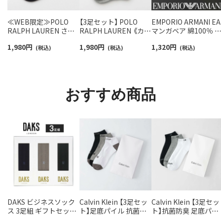
≪WEB限定≫POLO
【3足セット】 POLO
EMPORIO ARMANI EA
RALPH LAUREN さら
RALPH LAUREN 《カラ
マンガベア 綿100％ 
っと快適鹿の子編みの
ー豊富》足底パイル ワ
ニタオル メンズ【365
1,980
円
1,980
円
1,320
円
スニーカー丈ソックス
(税込)
ンポイントソックス シ
(税込)
最短翌日発送】
(税込)
【3足セット】 ワンポイ
ョート丈 アーチサポー
02340025
ント メンズ レディース
ト メンズ 92009604
92022800
おすすめ商品
DAKS ビジネスソック
Calvin Klein 【3足セッ
Calvin Klein 【3足セッ
ス 3足組 ギフトセット
ト】足底パイル 抗菌防
ト】抗菌防臭 足底パイ
綿100％ オールシーズ
臭 アーチサポート スニ
ル スニーカー丈ソッ