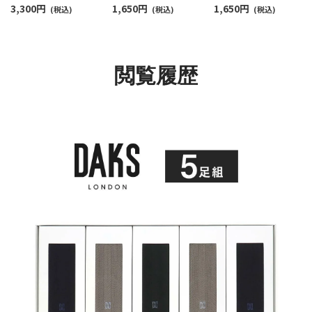
3,300
円
1,650
円
1,650
円
ン用 クルー丈 メンズ
(税込)
ーカー丈 カジュアルソ
(税込)
ス メンズ 92572500
(税込)
日本製 包装済
ックス メンズ
02534008（DA-30）
92572501
giftset
閲覧履歴