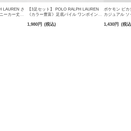
 LAUREN さ
【3足セット】 POLO RALPH LAUREN
ポケモン ピカ
ニーカー丈ソ
《カラー豊富》足底パイル ワンポイント
カジュアル ソ
ンポイント メン
ソックス ショート丈 アーチサポート メ
03307006
1,980
円
(税込)
1,430
円
(税込
ンズ 92009604