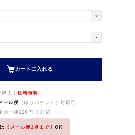
須
カートに入れる
のご購入で
送料無料
メール便
（ゆうパケット）対応可
全国一律220円
※詳細
は
【メール便2点まで】
OK