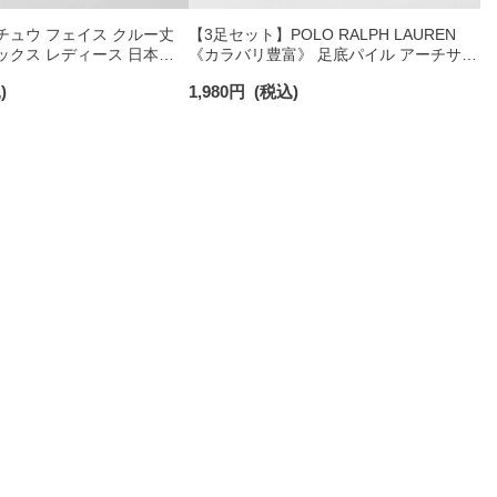
チュウ フェイス クルー丈
【3足セット】POLO RALPH LAUREN
ックス レディース 日本製
《カラバリ豊富》 足底パイル アーチサポ
ート ワンポイント刺繍 ショート丈 ソッ
)
1,980
円
(税込)
クス レディース 93246604