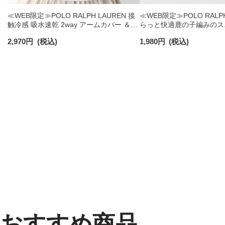
≪WEB限定≫POLO RALPH LAUREN 接
≪WEB限定≫POLO RALPH
触冷感 吸水速乾 2way アームカバー ＆
らっと快適鹿の子編みのス
レッグウォーマー レディース 93228550
ックス 【3足セット】 ワ
2,970
円
(税込)
1,980
円
(税込)
ズ レディース 92022800
おすすめ商品