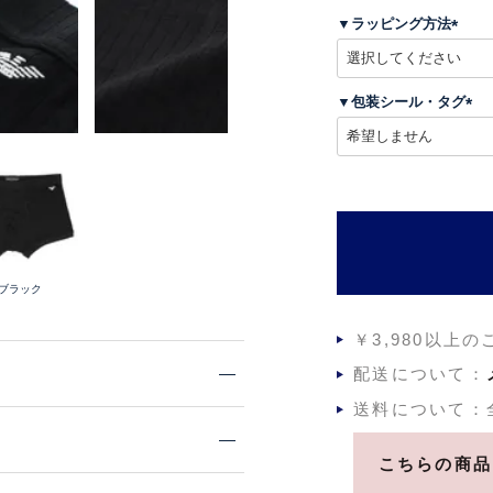
▼ラッピング方法
)
(
必
須
▼包装シール・タグ
)
(
必
須
)
.ブラック
￥3,980以上
配送について：
送料について：
こちらの商品