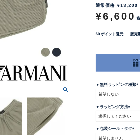
通常価格
¥
13,200
¥
6,600
60
ポイント還元
販売
▼無料ラッピング種類
(
▼ラッピング方法
)
(
必
須
▼包装シール・タグ
)
(