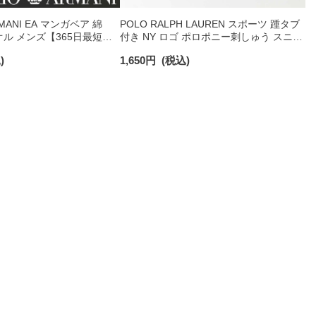
RMANI EA マンガベア 綿
POLO RALPH LAUREN スポーツ 踵タブ
オル メンズ【365日最短翌
付き NY ロゴ ポロポニー刺しゅう スニー
0025
カー丈 オーガニックコットン混 メンズ
)
1,650
円
(税込)
ソックス 02022328