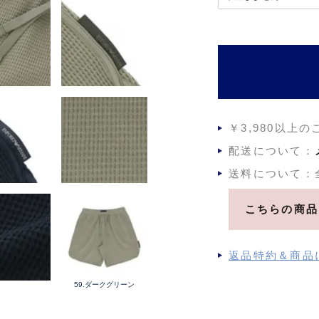
必
須
)
￥3,980以上
配送について：
送料について：
こちらの商品
返品特約＆商品
59.ダークグリーン