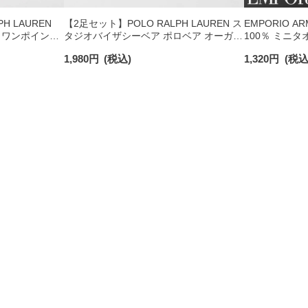
H LAUREN
【2足セット】POLO RALPH LAUREN ス
EMPORIO A
 ワンポイント
タジオバイザシーベア ポロベア オーガニ
100％ ミニタ
チサポート メ
ックコットン混 ショート丈 ソックス メ
日発送】 0234
1,980
円
(税込)
1,320
円
(税込
ンズ レディース 92009650