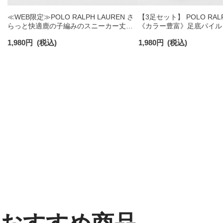
≪WEB限定≫POLO RALPH LAUREN さ
【3足セット】 POLO RALP
らっと快適鹿の子編みのスニーカー丈ソ
《カラー豊富》足底パイル
ックス 【3足セット】 ワンポイント メン
ソックス ショート丈 アー
1,980
円
(税込)
1,980
円
(税込)
ズ レディース 92022800
ンズ 92009604