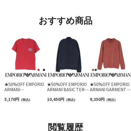
ント メンズ レディース
ト メンズ 92009604
92022800
おすすめ商品
★50%OFF EMPORIO
★50%OFF EMPORIO
★50%OFF EMPORIO
ARMANI
ARMANI BASIC TERRY
ARMANI GARMENT
HEARTS&LOVE CREW
FULL ZIP ベーシックテ
DYED CREW NECK
5,170
円
10,450
円
9,350
円
NECK T-SHIRT 半袖 T
(税込)
リー 裏起毛 長袖 フル
(税込)
SWEATSHIRT 長袖 ス
(税込)
シャツ EUサイズ メン
ジップ ジャケット スウ
ウェット EUサイズ メ
ズ 54008597
ェット EUサイズ メン
ンズ 54007862
ズ 54059766
閲覧履歴