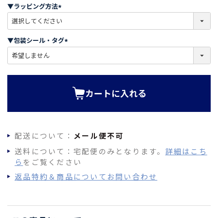
須
▼ラッピング方法
)
(
必
須
▼包装シール・タグ
)
(
必
須
)
カートに入れる
配送について：
メール便不可
送料について：宅配便のみとなります。
詳細はこち
ら
をご覧ください
返品特約＆商品についてお問い合わせ