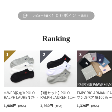
Ranking
≪WEB限定≫POLO
【3足セット】 POLO
EMPORIO ARMANI EA
RALPH LAUREN さら
RALPH LAUREN 《カラ
マンガベア 綿100％ 
っと快適鹿の子編みの
ー豊富》足底パイル ワ
ニタオル メンズ【365
1,980
円
1,980
円
1,320
円
スニーカー丈ソックス
(税込)
ンポイントソックス シ
(税込)
最短翌日発送】
(税込)
【3足セット】 ワンポイ
ョート丈 アーチサポー
02340025