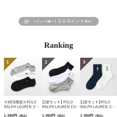
Ranking
≪WEB限定≫POLO
【3足セット】 POLO
【2足セット】POLO
RALPH LAUREN さら
RALPH LAUREN 《カラ
RALPH LAUREN スタ
っと快適鹿の子編みの
ー豊富》足底パイル ワ
ジオバイザシーベア 
1,980
円
1,980
円
1,980
円
スニーカー丈ソックス
(税込)
ンポイントソックス シ
(税込)
ロベア オーガニック
(税込)