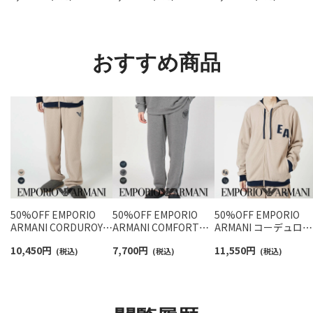
【3足セット】 ワンポイ
ョート丈 アーチサポー
ットン混 ショート丈 
ント メンズ レディース
ト メンズ 92009604
ックス メンズ レディ
92022800
ス 92009650
おすすめ商品
50%OFF EMPORIO
50%OFF EMPORIO
50%OFF EMPORIO
ARMANI CORDUROY
ARMANI COMFORT
ARMANI コーデュロイ
LONG PANTS コーデュ
STRECH TERRY スウ
フリース フーディー
10,450
円
7,700
円
11,550
円
ロイ フリース スウェッ
(税込)
ェットパンツ ラウンジ
(税込)
ャケット 前開き ジッ
(税込)
ト パンツ ラウンジウェ
ウェア ロング EUサイ
アップ メンズ EUサイ
ア EUサイズ メンズ
ズ メンズ 54075736
ズ 54085860
54085861