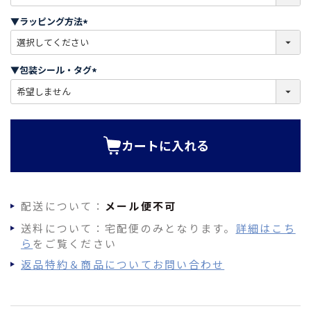
必
須
▼ラッピング方法
)
(
必
須
▼包装シール・タグ
)
(
必
須
)
カートに入れる
配送について：
メール便不可
送料について：宅配便のみとなります。
詳細はこち
ら
をご覧ください
返品特約＆商品についてお問い合わせ