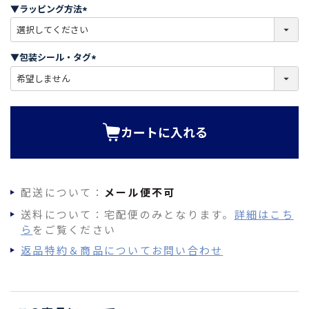
須
▼ラッピング方法
)
(
必
須
▼包装シール・タグ
)
(
必
須
)
カートに入れる
配送について：
メール便不可
送料について：宅配便のみとなります。
詳細はこち
ら
をご覧ください
返品特約＆商品についてお問い合わせ