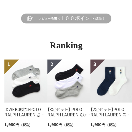
Ranking
≪WEB限定≫POLO
【3足セット】 POLO
【2足セット】POLO
RALPH LAUREN さら
RALPH LAUREN 《カラ
RALPH LAUREN スタ
っと快適鹿の子編みの
ー豊富》足底パイル ワ
ジオバイザシーベア 
1,980
円
1,980
円
1,980
円
スニーカー丈ソックス
(税込)
ンポイントソックス シ
(税込)
ロベア オーガニック
(税込)
【3足セット】 ワンポイ
ョート丈 アーチサポー
ットン混 ショート丈 