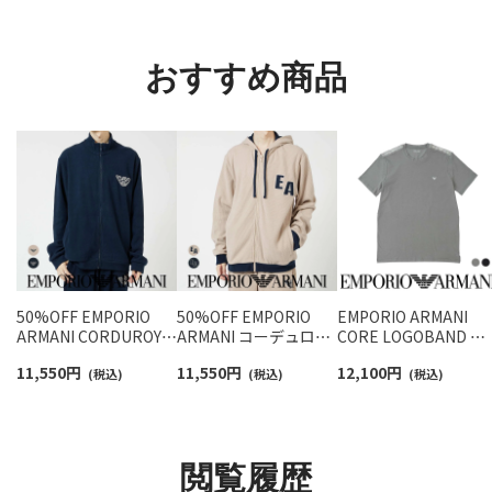
ント メンズ レディース
ト メンズ 92009604
ックス メンズ レディ
92022800
ス 92009650
おすすめ商品
50%OFF EMPORIO
50%OFF EMPORIO
EMPORIO ARMANI
ARMANI CORDUROY
ARMANI コーデュロイ
CORE LOGOBAND コ
FLEECE BLOUSON コ
フリース フーディージ
ア ロゴバンド 半袖 T
11,550
円
11,550
円
12,100
円
ーデュロイ フリース フ
(税込)
ャケット 前開き ジップ
(税込)
ャツ EUサイズ メンズ
(税込)
ルジップ ジャケット メ
アップ メンズ EUサイ
54066694
ンズ EUサイズ
ズ 54085860
54085862
閲覧履歴