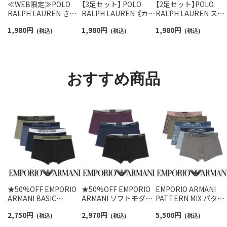
≪WEB限定≫POLO
【3足セット】 POLO
【2足セット】POLO
RALPH LAUREN さら
RALPH LAUREN 《カラ
RALPH LAUREN スタ
っと快適鹿の子編みの
ー豊富》足底パイル ワ
ジオバイザシーベア 
1,980
円
1,980
円
1,980
円
スニーカー丈ソックス
(税込)
ンポイントソックス シ
(税込)
ロベア オーガニック
(税込)
【3足セット】 ワンポイ
ョート丈 アーチサポー
ットン混 ショート丈 
ント メンズ レディース
ト メンズ 92009604
ックス メンズ レディ
92022800
ス 92009650
おすすめ商品
★50%OFF EMPORIO
★50%OFF EMPORIO
EMPORIO ARMANI
ARMANI BASIC
ARMANI ソフトモダー
PATTERN MIX パター
MICROFIBER ベーシッ
ル ボクサーパンツ 前閉
ンミックス ボクサー
2,750
円
2,970
円
5,500
円
ク マイクロファイバー
(税込)
じ EUサイズ メンズ
(税込)
ンツ 【S/M/L】 前閉じ
(税込)
ボクサーパンツ 前閉じ
54095117
EUサイズ メンズ