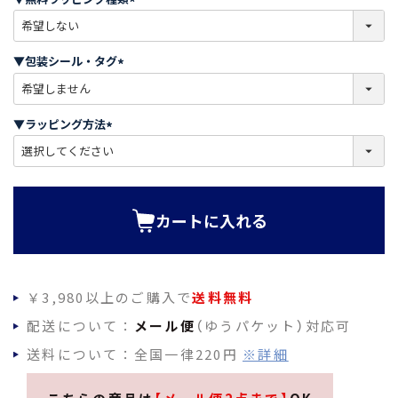
)
(
必
須
▼包装シール・タグ
)
(
必
須
▼ラッピング方法
)
(
必
須
)
カートに入れる
￥3,980以上のご購入で
送料無料
配送について：
メール便
（ゆうパケット）対応可
送料について：全国一律220円
※詳細