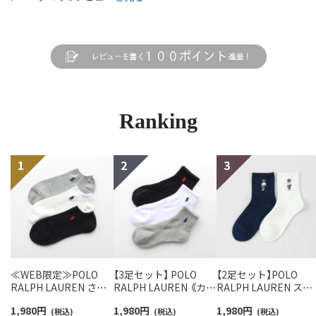
Ranking
≪WEB限定≫POLO
【3足セット】 POLO
【2足セット】POLO
RALPH LAUREN さら
RALPH LAUREN 《カラ
RALPH LAUREN スタ
っと快適鹿の子編みの
ー豊富》足底パイル ワ
ジオバイザシーベア 
1,980
円
1,980
円
1,980
円
スニーカー丈ソックス
(税込)
ンポイントソックス シ
(税込)
ロベア オーガニック
(税込)