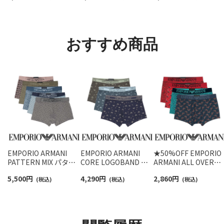
【3足セット】 ワンポイ
ョート丈 アーチサポー
ットン混 ショート丈 
ント メンズ レディース
ト メンズ 92009604
ックス メンズ レディ
92022800
ス 92009650
おすすめ商品
EMPORIO ARMANI
EMPORIO ARMANI
★50%OFF EMPORIO
PATTERN MIX パター
CORE LOGOBAND コ
ARMANI ALL OVER
ンミックス ボクサーパ
ア ロゴバンド ボクサー
MICROFIBER オール
5,500
円
4,290
円
2,860
円
ンツ 【S/M/L】 前閉じ
(税込)
パンツ 【S/M/L/XL】 前
(税込)
ーバーマイクロファイ
(税込)
EUサイズ メンズ
閉じ EUサイズ メンズ
バー ボクサーパンツ 
54068852
54066692
閉じ EUサイズ メンズ
54007962