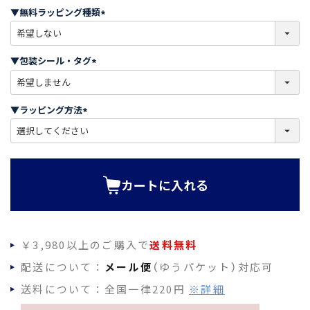
須
▼無料ラッピング種類
)
(
必
須
▼包装シール・タグ
)
(
必
須
▼ラッピング方法
)
(
必
須
)
カートに入れる
￥3,980以上のご購入で
送料無料
配送について：
メール便
（ゆうパケット）対応可
送料について：全国一律220円
※詳細