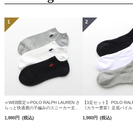
≪WEB限定≫POLO RALPH LAUREN さ
【3足セット】 POLO RALP
らっと快適鹿の子編みのスニーカー丈ソ
《カラー豊富》足底パイル
ックス 【3足セット】 ワンポイント メン
ソックス ショート丈 アー
1,980
円
(税込)
1,980
円
(税込)
ズ レディース 92022800
ンズ 92009604