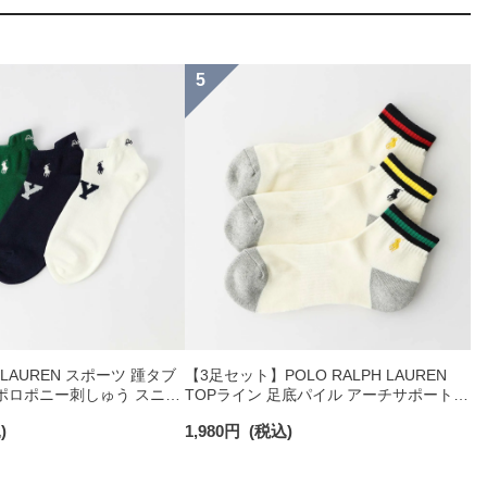
H LAUREN スポーツ 踵タブ
【3足セット】POLO RALPH LAUREN
ゴ ポロポニー刺しゅう スニー
TOPライン 足底パイル アーチサポート
ニックコットン混 メンズ
ワンポイント ショート丈 ソックス メン
)
1,980
円
(税込)
2328
ズ 92009611