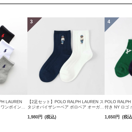
H LAUREN
【2足セット】POLO RALPH LAUREN ス
POLO RALP
 ワンポイント
タジオバイザシーベア ポロベア オーガニ
付き NY ロ
チサポート メ
ックコットン混 ショート丈 ソックス メ
カー丈 オーガ
1,980
円
(税込)
1,650
円
(税込
ンズ レディース 92009650
ソックス 0202