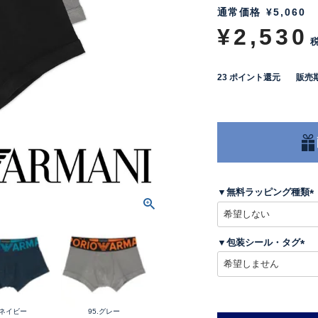
通常価格
¥
5,060
¥
2,530
23
ポイント還元
販売
▼無料ラッピング種類
(
▼包装シール・タグ
)
(
必
須
)
.ネイビー
95.グレー