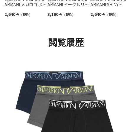
ARMANI メガロゴ ボク
ARMANI イーグルリブ
ARMANI SHINY
サーパンツ 前閉じ EU
ビスコース ボクサーパ
LOGOBAND ロゴ入り
2,640
円
3,190
円
2,640
円
サイズ メンズ
(税込)
ンツ 【S/M/L】 前閉じ
(税込)
光沢ウエストバンド 
(税込)
54095169
EUサイズ 54000341
クサーブリーフ 前閉
EUサイズ メンズ アン
ダーウェア 54045128
閲覧履歴