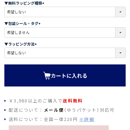
須
▼無料ラッピング種類
)
(
必
須
▼包装シール・タグ
)
(
必
須
▼ラッピング方法
)
(
必
須
)
カートに入れる
￥3,980以上のご購入で
送料無料
配送について：
メール便
（ゆうパケット）対応可
送料について：全国一律220円
※詳細