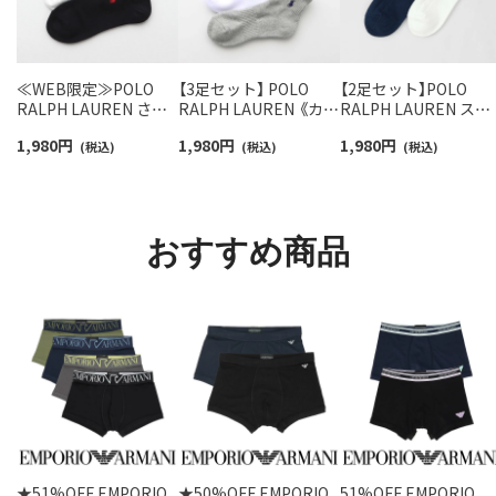
≪WEB限定≫POLO
【3足セット】 POLO
【2足セット】POLO
RALPH LAUREN さら
RALPH LAUREN 《カラ
RALPH LAUREN スタ
っと快適鹿の子編みの
ー豊富》足底パイル ワ
ジオバイザシーベア 
1,980
円
1,980
円
1,980
円
スニーカー丈ソックス
(税込)
ンポイントソックス シ
(税込)
ロベア オーガニック
(税込)
【3足セット】 ワンポイ
ョート丈 アーチサポー
ットン混 ショート丈 
ント メンズ レディース
ト メンズ 92009604
ックス メンズ レディ
92022800
ス 92009650
おすすめ商品
★51%OFF EMPORIO
★50%OFF EMPORIO
51%OFF EMPORIO