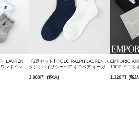
H LAUREN
【2足セット】POLO RALPH LAUREN ス
EMPORIO A
 ワンポイント
タジオバイザシーベア ポロベア オーガニ
100％ ミニタ
チサポート メ
ックコットン混 ショート丈 ソックス メ
日発送】 0234
1,980
円
(税込)
1,320
円
(税込
ンズ レディース 92009650