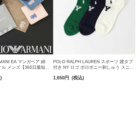
RMANI EA マンガベア 綿
POLO RALPH LAUREN スポーツ 踵タブ
オル メンズ【365日最短翌
付き NY ロゴ ポロポニー刺しゅう スニー
0025
カー丈 オーガニックコットン混 メンズ
)
1,650
円
(税込)
ソックス 02022328