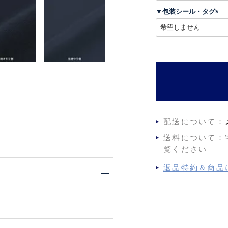
須
▼包装シール・タグ
)
(
必
須
)
配送について：
送料について：
覧ください
返品特約＆商品