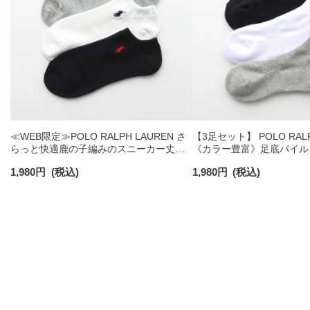
≪WEB限定≫POLO RALPH LAUREN さ
【3足セット】 POLO RALP
らっと快適鹿の子編みのスニーカー丈ソ
《カラー豊富》足底パイル
ックス 【3足セット】 ワンポイント メン
ソックス ショート丈 アー
1,980
円
(税込)
1,980
円
(税込)
ズ レディース 92022800
ンズ 92009604