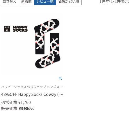
1
件中
1
-
1
件表示
並び替え
新着順
レビュー順
価格が安い順
ハッピーソックス 公式ショップ メンズ ＆ レディス 靴下
43%OFF Happy Socks Cowzy ( カ
ウジー )クルー丈 ソックス ユニセ
通常価格
¥
1,760
ックス 10237013
販売価格
¥
990
税込