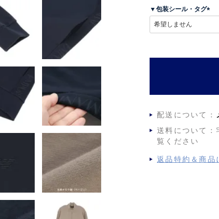
須
▼包装シール・タグ
)
(
必
須
)
配送について：
送料について：
覧ください
返品特約＆商品