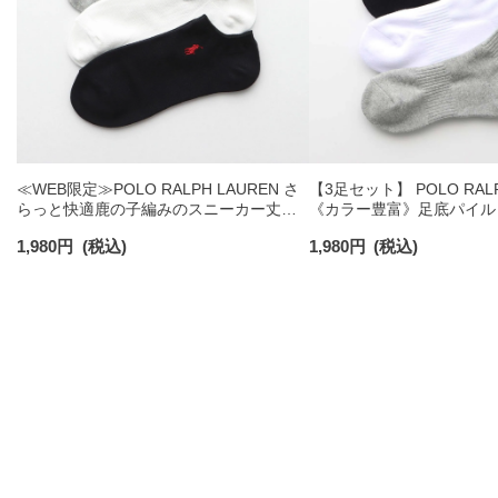
≪WEB限定≫POLO RALPH LAUREN さ
【3足セット】 POLO RALP
らっと快適鹿の子編みのスニーカー丈ソ
《カラー豊富》足底パイル
ックス 【3足セット】 ワンポイント メン
ソックス ショート丈 アー
1,980
円
(税込)
1,980
円
(税込)
ズ レディース 92022800
ンズ 92009604