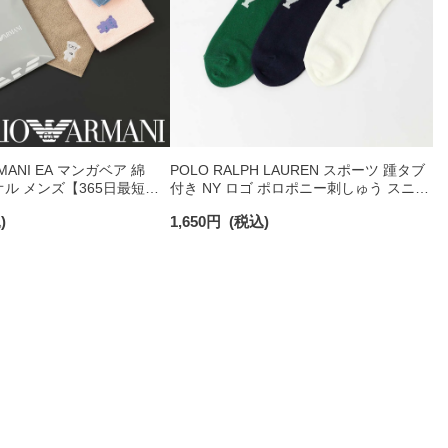
RMANI EA マンガベア 綿
POLO RALPH LAUREN スポーツ 踵タブ
オル メンズ【365日最短翌
付き NY ロゴ ポロポニー刺しゅう スニー
0025
カー丈 オーガニックコットン混 メンズ
)
1,650
円
(税込)
ソックス 02022328