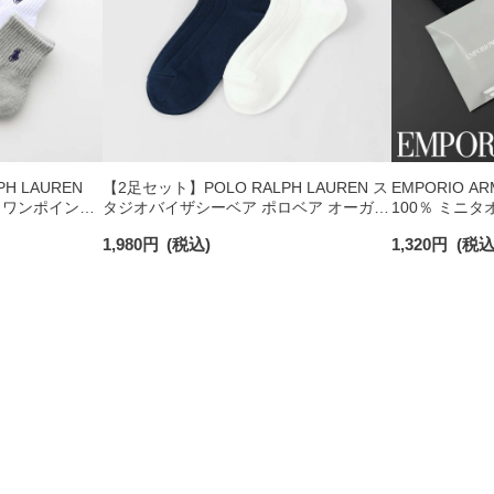
H LAUREN
【2足セット】POLO RALPH LAUREN ス
EMPORIO A
 ワンポイント
タジオバイザシーベア ポロベア オーガニ
100％ ミニタ
チサポート メ
ックコットン混 ショート丈 ソックス メ
日発送】 0234
1,980
円
(税込)
1,320
円
(税込
ンズ レディース 92009650