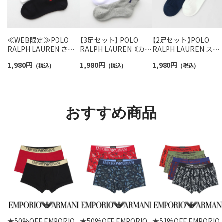
≪WEB限定≫POLO
【3足セット】 POLO
【2足セット】POLO
RALPH LAUREN さら
RALPH LAUREN 《カラ
RALPH LAUREN スタ
っと快適鹿の子編みの
ー豊富》足底パイル ワ
ジオバイザシーベア 
1,980
円
1,980
円
1,980
円
スニーカー丈ソックス
(税込)
ンポイントソックス シ
(税込)
ロベア オーガニック
(税込)
【3足セット】 ワンポイ
ョート丈 アーチサポー
ットン混 ショート丈 
ント メンズ レディース
ト メンズ 92009604
ックス メンズ レディ
92022800
ス 92009650
おすすめ商品
★50%OFF EMPORIO
★50%OFF EMPORIO
★51%OFF EMPORIO