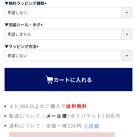
須
▼無料ラッピング種類
)
(
必
須
▼包装シール・タグ
)
(
必
須
▼ラッピング方法
)
(
必
須
)
カートに入れる
￥3,980以上のご購入で
送料無料
配送について：
メール便
（ゆうパケット）対応可
送料について：全国一律220円
※詳細