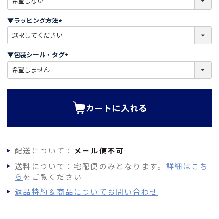
必
須
▼ラッピング方法
)
(
必
須
▼包装シール・タグ
)
(
必
須
)
カートに入れる
配送について：
メール便不可
送料について：宅配便のみとなります。
詳細はこち
ら
をご覧ください
返品特約＆商品についてお問い合わせ