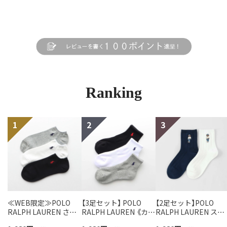
Ranking
≪WEB限定≫POLO
【3足セット】 POLO
【2足セット】POLO
RALPH LAUREN さら
RALPH LAUREN 《カラ
RALPH LAUREN スタ
っと快適鹿の子編みの
ー豊富》足底パイル ワ
ジオバイザシーベア 