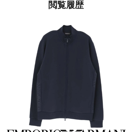
閲覧履歴
ズ メンズ 男性 プレゼ
ント 無料ラッピング ギ
フト 54095717