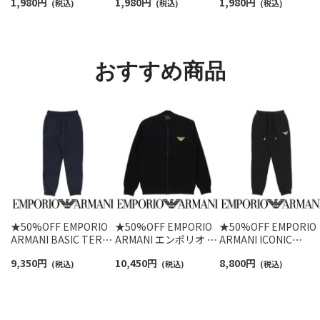
1,980
円
1,980
円
1,980
円
スニーカー丈ソックス
(税込)
ンポイントソックス シ
(税込)
ロベア オーガニック
(税込)
【3足セット】 ワンポイ
ョート丈 アーチサポー
ットン混 ショート丈 
ント メンズ レディース
ト メンズ 92009604
ックス メンズ レディ
92022800
ス 92009650
おすすめ商品
★50%OFF EMPORIO
★50%OFF EMPORIO
★50%OFF EMPORIO
ARMANI BASIC TERRY
ARMANI エンポリオ ア
ARMANI ICONIC
ベーシックテリー 裏起
ルマーニ ICONIC
TERRY TROUSERS ア
9,350
円
10,450
円
8,800
円
毛 スウェットパンツ ロ
(税込)
TERRY FULLZIP
(税込)
イコニック テリー ス
(税込)
ング EUサイズ メンズ
SWEATSHIRT アイコ
ェット パンツ ラウン
54059760
ニック テリー 長袖 フ
ウェア EUサイズ メン
ルジップ ジャケット ラ
ズ 54095713
ウンジウェア EUサイ