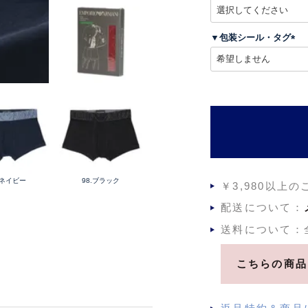
(
必
須
▼包装シール・タグ
)
(
必
須
)
.ネイビー
98.ブラック
￥3,980以上
配送について：
送料について：
こちらの商品