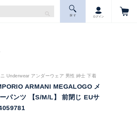
探 す
ログイン
ニ
 Underwear アンダーウェア 男性 紳士 下着
MPORIO ARMANI MEGALOGO メ
パンツ 【S/M/L】 前閉じ EUサ
059781