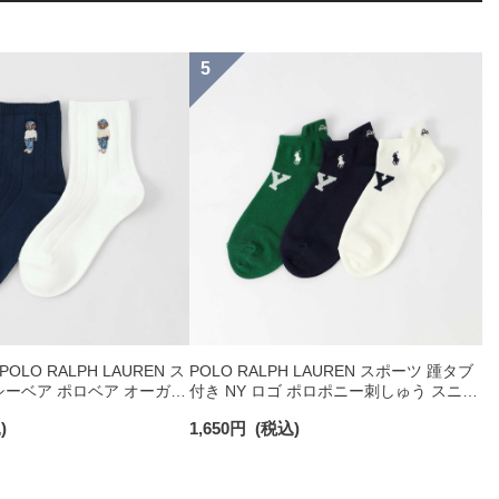
LO RALPH LAUREN ス
POLO RALPH LAUREN スポーツ 踵タブ
ーベア ポロベア オーガニ
付き NY ロゴ ポロポニー刺しゅう スニー
 ショート丈 ソックス メ
カー丈 オーガニックコットン混 メンズ
)
1,650
円
(税込)
92009650
ソックス 02022328