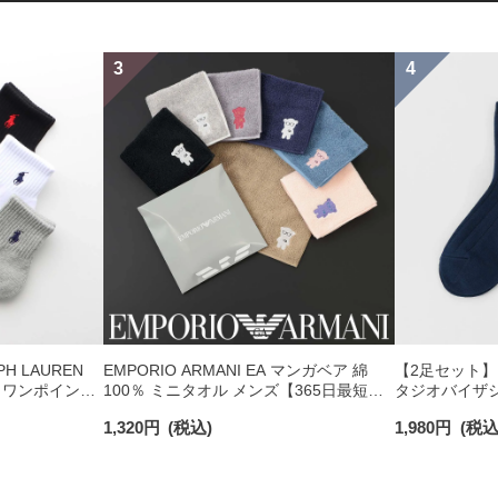
H LAUREN
EMPORIO ARMANI EA マンガベア 綿
【2足セット】PO
 ワンポイント
100％ ミニタオル メンズ【365日最短翌
タジオバイザシ
チサポート メ
日発送】 02340025
ックコットン混
1,320
円
(税込)
1,980
円
(税込
ンズ レディース 