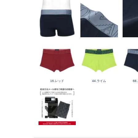
16.レッド
44.ライム
68