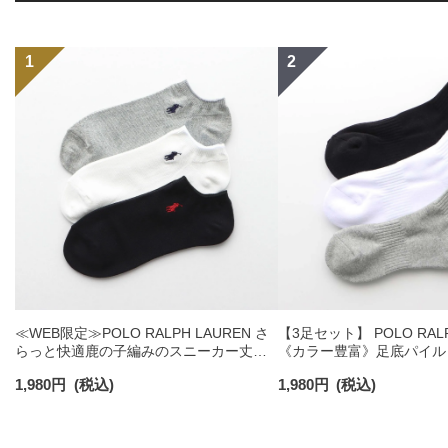
≪WEB限定≫POLO RALPH LAUREN さ
【3足セット】 POLO RALP
らっと快適鹿の子編みのスニーカー丈ソ
《カラー豊富》足底パイル
ックス 【3足セット】 ワンポイント メン
ソックス ショート丈 アー
1,980
円
(税込)
1,980
円
(税込)
ズ レディース 92022800
ンズ 92009604