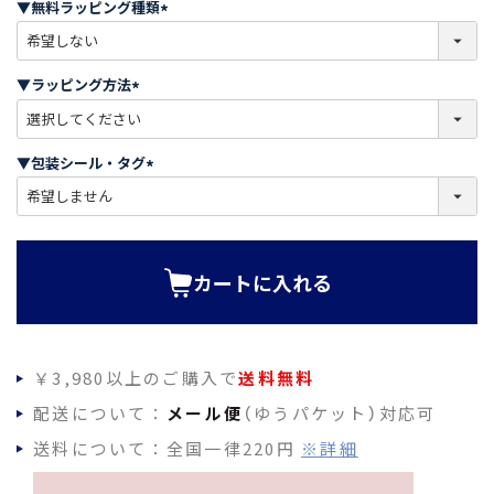
▼無料ラッピング種類
)
(
必
須
▼ラッピング方法
)
(
必
須
▼包装シール・タグ
)
(
必
須
)
カートに入れる
￥3,980以上のご購入で
送料無料
配送について：
メール便
（ゆうパケット）対応可
送料について：全国一律220円
※詳細