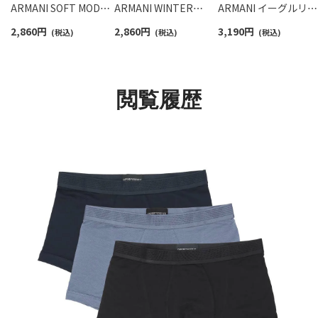
ARMANI SOFT MODAL
ARMANI WINTER
ARMANI イーグルリブ
TRUNK ソフト モダー
STRIPE ウィンター ス
ビスコース ボクサー
2,860
円
2,860
円
3,190
円
ル ボクサーパンツ
(税込)
トライプ ボクサーパン
(税込)
ンツ 【S/M/L】 前閉じ
(税込)
【S/M/L】 前閉じ EUサイ
ツ 【S/M/L】 前閉じ EU
EUサイズ 54000341
ズ メンズ 54059881
サイズ メンズ
54050007
閲覧履歴