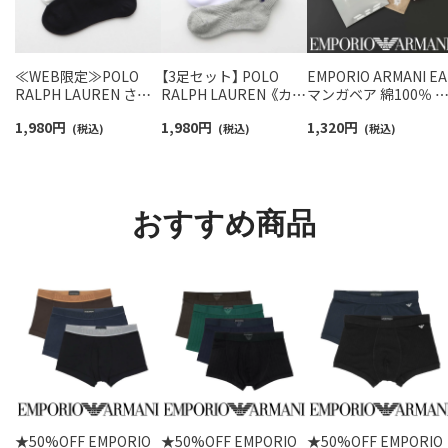
≪WEB限定≫POLO
【3足セット】 POLO
EMPORIO ARMANI EA
RALPH LAUREN さら
RALPH LAUREN 《カラ
マンガベア 綿100％ 
っと快適鹿の子編みの
ー豊富》足底パイル ワ
ニタオル メンズ【365
1,980
円
1,980
円
1,320
円
スニーカー丈ソックス
(税込)
ンポイントソックス シ
(税込)
最短翌日発送】
(税込)
【3足セット】 ワンポイ
ョート丈 アーチサポー
02340025
ント メンズ レディース
ト メンズ 92009604
92022800
おすすめ商品
★50%OFF EMPORIO
★50%OFF EMPORIO
★50%OFF EMPORIO