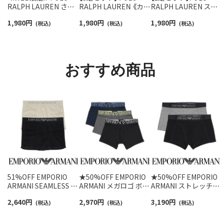
RALPH LAUREN さら
RALPH LAUREN 《カラ
RALPH LAUREN スタ
っと快適鹿の子編みの
ー豊富》足底パイル ワ
ジオバイザシーベア 
1,980
円
1,980
円
1,980
円
スニーカー丈ソックス
(税込)
ンポイントソックス シ
(税込)
ロベア オーガニック
(税込)
【3足セット】 ワンポイ
ョート丈 アーチサポー
ットン混 ショート丈 
ント メンズ レディース
ト メンズ 92009604
ックス メンズ レディ
92022800
ス 92009650
おすすめ商品
51%OFF EMPORIO
★50%OFF EMPORIO
★50%OFF EMPORIO
ARMANI SEAMLESS シ
ARMANI メガロゴ ボク
ARMANI ストレッチピ
ームレス ボクサーパン
サーブリーフ 前閉じ
ケ ボクサーパンツ 前
2,640
円
2,970
円
3,190
円
ツ 前閉じ EUサイズ メ
(税込)
EUサイズ メンズ
(税込)
じ EUサイズ メンズ
(税込)
ンズ 男性 プレゼント
54095168
54095319