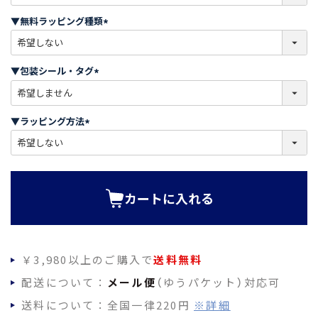
必
須
▼無料ラッピング種類
)
(
必
須
▼包装シール・タグ
)
(
必
須
▼ラッピング方法
)
(
必
須
)
カートに入れる
￥3,980以上のご購入で
送料無料
配送について：
メール便
（ゆうパケット）対応可
送料について：全国一律220円
※詳細