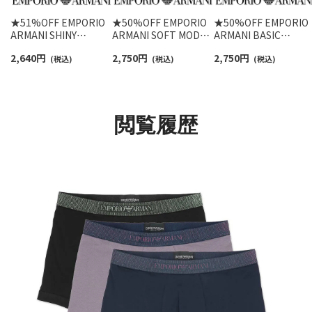
★51%OFF EMPORIO
★50%OFF EMPORIO
★50%OFF EMPORIO
ARMANI SHINY
ARMANI SOFT MODAL
ARMANI BASIC
LOGOBAND TRUNK シ
ソフトモダール ボクサ
MICROFIBER ベーシ
2,640
円
2,750
円
2,750
円
ャイニーロゴバンド ボ
(税込)
ーパンツ 前閉じ EUサ
(税込)
ク マイクロファイバ
(税込)
クサーパンツ 前閉じ
イズ メンズ 54007833
ボクサーパンツ 前閉
EUサイズ メンズ
EUサイズ メンズ
54007711
54007753
閲覧履歴