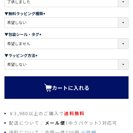
必
須
▼無料ラッピング種類
)
(
必
須
▼包装シール・タグ
)
(
必
須
▼ラッピング方法
)
(
必
須
)
カートに入れる
￥3,980以上のご購入で
送料無料
配送について：
メール便
（ゆうパケット）対応可
送料について：全国一律220円
※詳細