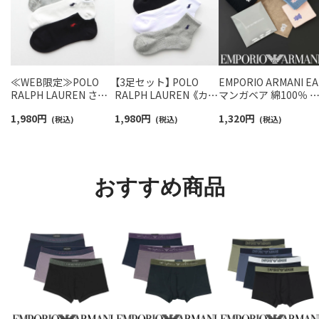
≪WEB限定≫POLO
【3足セット】 POLO
EMPORIO ARMANI EA
RALPH LAUREN さら
RALPH LAUREN 《カラ
マンガベア 綿100％ 
っと快適鹿の子編みの
ー豊富》足底パイル ワ
ニタオル メンズ【365
1,980
円
1,980
円
1,320
円
スニーカー丈ソックス
(税込)
ンポイントソックス シ
(税込)
最短翌日発送】
(税込)
【3足セット】 ワンポイ
ョート丈 アーチサポー
02340025
ント メンズ レディース
ト メンズ 92009604
92022800
おすすめ商品