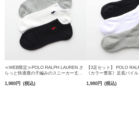
≪WEB限定≫POLO RALPH LAUREN さ
【3足セット】 POLO RALP
らっと快適鹿の子編みのスニーカー丈ソ
《カラー豊富》足底パイル
ックス 【3足セット】 ワンポイント メン
ソックス ショート丈 アー
1,980
円
(税込)
1,980
円
(税込)
ズ レディース 92022800
ンズ 92009604