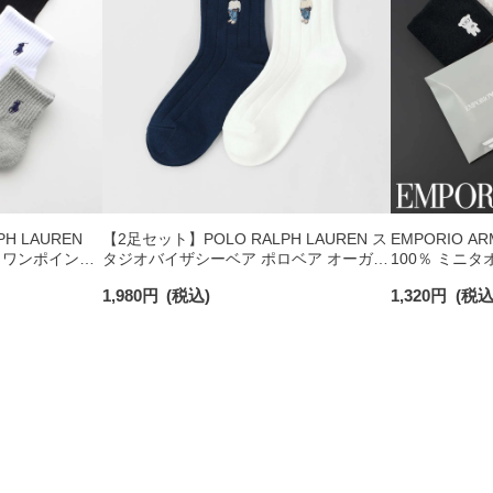
H LAUREN
【2足セット】POLO RALPH LAUREN ス
EMPORIO A
 ワンポイント
タジオバイザシーベア ポロベア オーガニ
100％ ミニタ
チサポート メ
ックコットン混 ショート丈 ソックス メ
日発送】 0234
1,980
円
(税込)
1,320
円
(税込
ンズ レディース 92009650