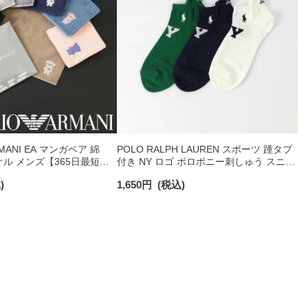
RMANI EA マンガベア 綿
POLO RALPH LAUREN スポーツ 踵タブ
オル メンズ【365日最短翌
付き NY ロゴ ポロポニー刺しゅう スニー
0025
カー丈 オーガニックコットン混 メンズ
)
1,650
円
(税込)
ソックス 02022328