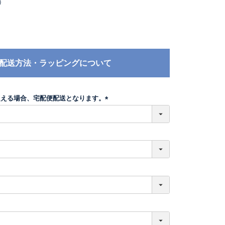
）
配送方法・ラッピングについて
超える場合、宅配便配送となります。
(
必
須
)
必
須