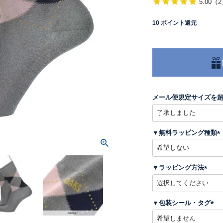
5.00
（
2
10
ポイント還元
メール便規定サイズを
▼無料ラッピング種類
(
▼ラッピング方法
)
(
必
須
▼包装シール・タグ
)
(