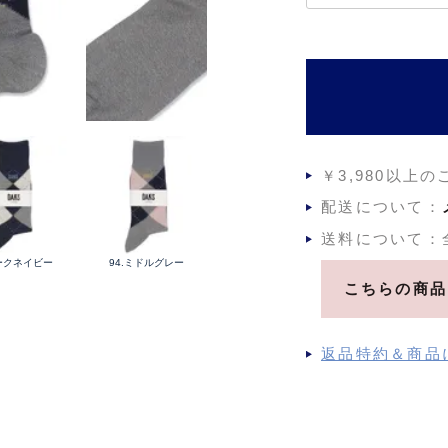
必
須
)
￥3,980以上
配送について：
送料について：
ダークネイビー
94.ミドルグレー
こちらの商品
返品特約＆商品