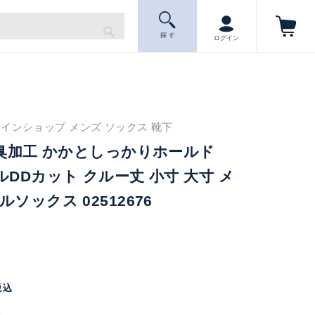
探 す
ログイン
インショップ メンズ ソックス 靴下
防臭加工 かかとしっかりホールド
ルDDカット クルー丈 小寸 大寸 メ
ソックス 02512676
税込