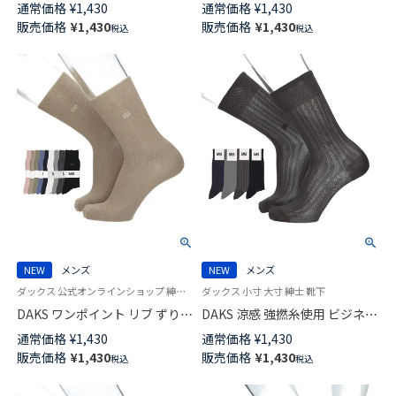
ホールド HERITAGE CHECK ミ
かかとしっかりホールド ダイヤ
通常価格
¥
1,430
通常価格
¥
1,430
ドル丈 カジュアル ソックス メ
リンクス クルー丈 カジュアル
販売価格
¥
1,430
販売価格
¥
1,430
税込
税込
ンズ 02512679
ソックス メンズ 02512678
NEW
メンズ
NEW
メンズ
ダックス 公式オンラインショップ 紳士 靴下
ダックス 小寸 大寸 紳士 靴下
DAKS ワンポイント リブ ずり落
DAKS 涼感 強撚糸使用 ビジネス
ちにくい仕様 消臭加工 24cm丈
ソックス 足底メッシュ編み 抗
通常価格
¥
1,430
通常価格
¥
1,430
クルー丈 カジュアル ソックス
菌防臭 かかとしっかりホールド
販売価格
¥
1,430
販売価格
¥
1,430
税込
税込
日本製 メンズ 02512065
ストライプメッシュ クルー丈
メンズ【24-25cm】【27-28cm】