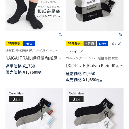
翌日発送
NEW
翌日発送
3足組
NEW
メンズ
通気性 吸水速乾 軽さ ナイガイ トレイル 送料無料 登山 靴下 軽い タビ
レディース
NAIGAI TRAIL 超軽量 和紙足袋
カルバンクライン ck 3足組 男性 女性 靴下 ユニセックス
ソックス （TAKUMI camifine®）
【3足セット】Calvin Klein 抗菌防
通常価格
¥
1,760
足底パイル編み ショート丈 日
臭 甲メッシュ バックロゴ ショ
販売価格
¥
1,760
税込
通常価格
¥
1,650
本製 【365日最短翌日発送】
ート丈 ソックス カジュアル レ
販売価格
¥
1,650
90370005
税込
ディース メンズ 【365日最短翌
日発送】 92572508