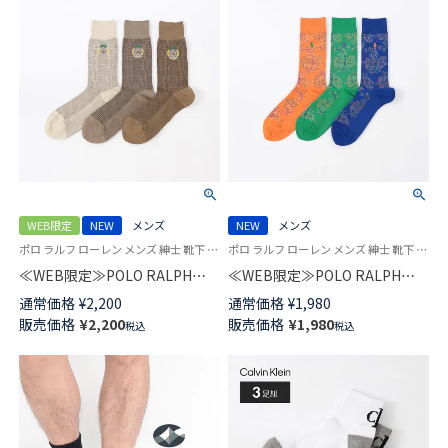
WEB限定
NEW
メンズ
NEW
メンズ
ポロ ラルフ ローレン メンズ 紳士 靴下 カジュアル 26SS
ポロ ラルフ ローレン メンズ 紳士 靴下 カジュアル 26SS
≪WEB限定≫POLO RALPH
≪WEB限定≫POLO RALPH
LAUREN GLEN PLAID WITH
LAUREN PAISLEY クルー丈 ソ
通常価格
¥
2,200
通常価格
¥
1,980
EMBROIDERY クルー丈 ソック
ックス メンズ 92012544
販売価格
¥
2,200
販売価格
¥
1,980
税込
税込
ス メンズ 92012543