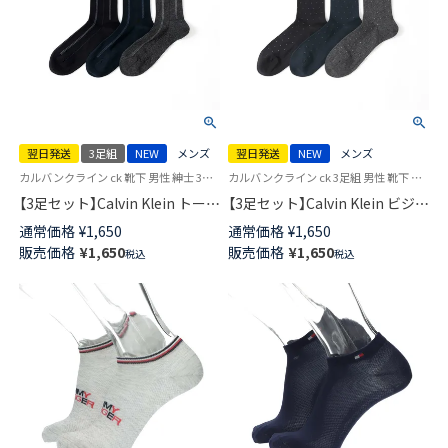
翌日発送
3足組
NEW
メンズ
翌日発送
NEW
メンズ
カルバンクライン ck 靴下 男性 紳士 3足組
カルバンクライン ck 3足組 男性 靴下 紳士
【3足セット】Calvin Klein トーナ
【3足セット】Calvin Klein ビジネ
ルストライプ クルー丈 ビジネ
スソックス シンプルドット ク
通常価格
¥
1,650
通常価格
¥
1,650
スソックス メンズ クルー丈
ルー丈 メンズ 【365日最短翌日
販売価格
¥
1,650
販売価格
¥
1,650
税込
税込
【365日最短翌日発送】
発送】 92572203
92572204