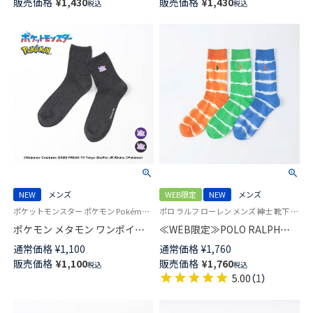
販売価格
¥
1,430
販売価格
¥
1,430
税込
税込
02432112
ズ 02432110
NEW
メンズ
WEB限定
NEW
メンズ
ポケットモンスター ポケモン Pokémon 公式オンラインショップ 紳士 靴下 男性
ポロ ラルフ ローレン メンズ 紳士 靴下 カジュアル 26SS
ポケモン メタモン ワンポイン
≪WEB限定≫POLO RALPH
ト リブ クルー丈 カジュアル ソ
LAUREN オーガニックコットン
通常価格
¥
1,100
通常価格
¥
1,760
ックス メンズ 02432107
混 TIE DYE クルー丈 ソックス
販売価格
¥
1,100
販売価格
¥
1,760
税込
税込
メンズ 92012545
5.00
（
1
）