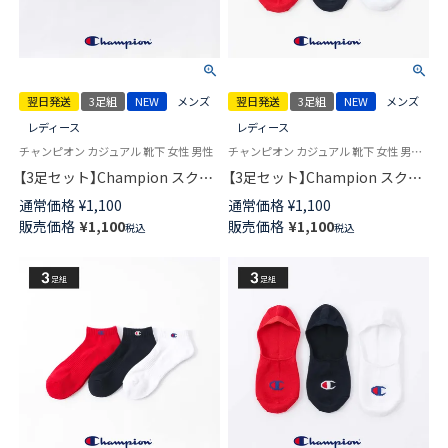
翌日発送
3足組
NEW
メンズ
翌日発送
3足組
NEW
メンズ
レディース
レディース
チャンピオン カジュアル 靴下 女性 男性
チャンピオン カジュアル 靴下 女性 男性 ユニセックス
【3足セット】Champion スクリ
【3足セット】Champion スクリ
プトロゴ 消臭糸使用 足底パイ
プトロゴ 消臭糸使用 かかと滑
通常価格
¥
1,100
通常価格
¥
1,100
ル アーチサポート スニーカー
り止め付き フットカバー カバ
販売価格
¥
1,100
販売価格
¥
1,100
税込
税込
丈 ソックス メンズ レディース
ーソックス 深履き メンズ レデ
【365日最短翌日発送】
ィース 【365日最短翌日発送】
92897504
92897505