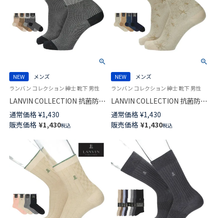
NEW
メンズ
NEW
メンズ
ランバン コレクション 紳士 靴下 男性
ランバン コレクション 紳士 靴下 男性
LANVIN COLLECTION 抗菌防臭
LANVIN COLLECTION 抗菌防臭
千鳥格子切替 Hiゲージ ミドル
Hiゲージ ALOHAパリデザイン
通常価格
¥
1,430
通常価格
¥
1,430
丈 カジュアル ソックス メンズ
ミドル丈 カジュアル ソックス
販売価格
¥
1,430
販売価格
¥
1,430
税込
税込
02412145
メンズ 02412144