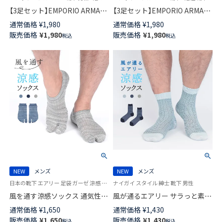
【3足セット】EMPORIO ARMANI
【3足セット】EMPORIO ARMANI
EAロゴ スニーカー丈 足底パイ
EAロゴ ショート丈 足底パイル
通常価格
¥
1,980
通常価格
¥
1,980
ル アーチサポート カジュアル
アーチサポート EA カジュアル
販売価格
¥
1,980
販売価格
¥
1,980
税込
税込
ソックス メンズ 92342723
ソックス メンズ 92342722
NEW
メンズ
NEW
メンズ
日本の靴下 エアリー 足袋 ガーゼ 涼感 紳士 靴下 男性 ナイガイ コンフォート
ナイガイ スタイル 紳士 靴下 男性
風を通す涼感ソックス 通気性が
風が通るエアリー サラっと素材
良いガーゼ編み さらっと素材
格子チェック ミドル丈 カジュ
通常価格
¥
1,650
通常価格
¥
1,430
タビ型 ショート丈 ソックス メ
アル ソックス メンズ NAIGAI
販売価格
¥
1,650
販売価格
¥
1,430
税込
税込