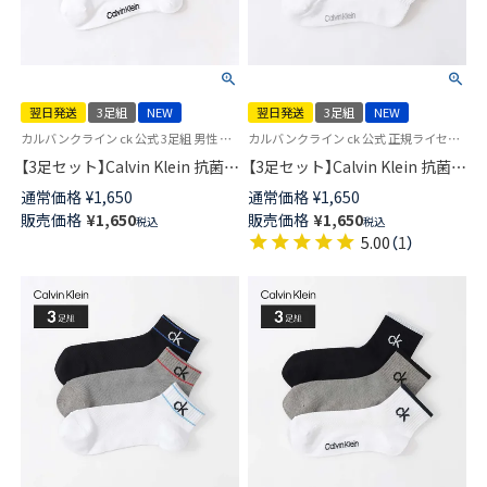
翌日発送
3足組
NEW
翌日発送
3足組
NEW
カルバンクライン ck 公式 3足組 男性 女性 靴下
カルバンクライン ck 公式 正規ライセンス品 3足セット 男性 女性 靴下
【3足セット】Calvin Klein 抗菌防
【3足セット】Calvin Klein 抗菌防
臭 フロントロゴ ショート丈 ソ
臭 足底パイル クッション性＋
通常価格
¥
1,650
通常価格
¥
1,650
ックス カジュアル レディース
耐久性抜群！ビッグロゴ ショー
販売価格
¥
1,650
販売価格
¥
1,650
税込
税込
メンズ 【365日最短翌日発送】
ト丈 ソックス カジュアル レデ
5.00
（
1
）
92572507
ィース メンズ 【365日最短翌日
発送】 92572506