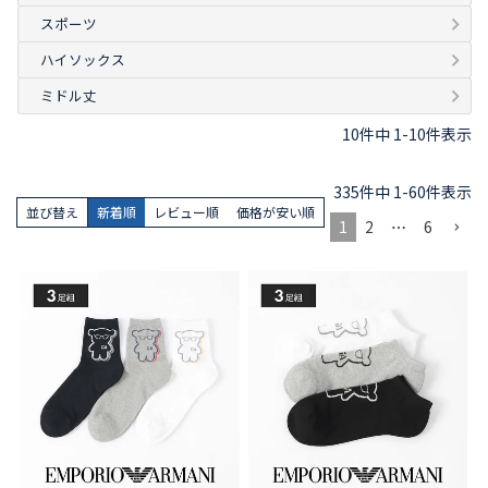
スポーツ
ハイソックス
ミドル丈
10
件中
1
-
10
件表示
335
件中
1
-
60
件表示
並び替え
新着順
レビュー順
価格が安い順
1
2
…
6