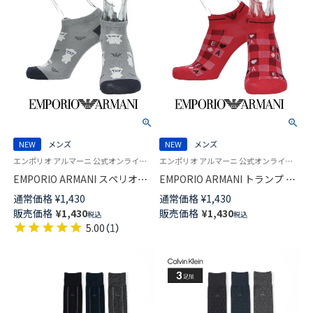
NEW
メンズ
NEW
メンズ
エンポリオ アルマーニ 公式オンラインショップ 紳士 靴下
エンポリオ アルマーニ 公式オンラインショップ 紳士 靴下
EMPORIO ARMANI スペリオー
EMPORIO ARMANI トランプ EA
ルピマ綿混 マンガベア＆イーグ
柄 スニーカー丈 カジュアル ソ
通常価格
¥
1,430
通常価格
¥
1,430
ル スニーカー丈 カジュアル ソ
ックス メンズ 02322395
販売価格
¥
1,430
販売価格
¥
1,430
税込
税込
ックス メンズ 02322396
5.00
（
1
）