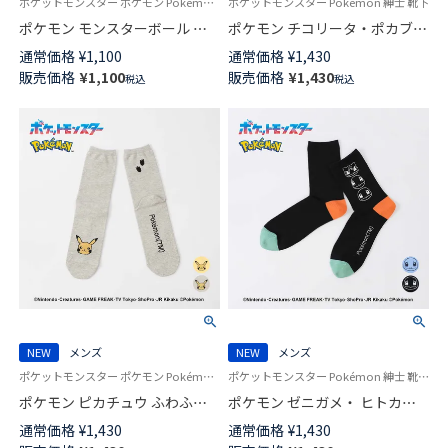
ポケットモンスター ポケモン Pokémon 紳士 靴下 男性
ポケットモンスター Pokémon 紳士 靴下
ポケモン モンスターボール ワ
ポケモン チコリータ・ポカブ・
ンポイント ショート丈 カジュ
ワニノコ プリント クルー丈 カ
通常価格
¥
1,100
通常価格
¥
1,430
アル ソックス メンズ 02432202
ジュアル ソックス メンズ
販売価格
¥
1,100
販売価格
¥
1,430
税込
税込
02432113
NEW
メンズ
NEW
メンズ
ポケットモンスター ポケモン Pokémon 紳士 靴下 男性
ポケットモンスター Pokémon 紳士 靴下 男性
ポケモン ピカチュウ ふわふわ
ポケモン ゼニガメ・ ヒトカ
フェイス クルー丈 カジュアル
ゲ・ フシギダネ プリント クル
通常価格
¥
1,430
通常価格
¥
1,430
ソックス メンズ 日本製
ー丈 カジュアル ソックス メン