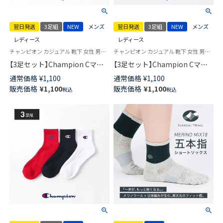
翌日発送
3足組
NEW
メンズ
翌日発送
3足組
NEW
メンズ
レディース
レディース
チャンピオン カジュアル 靴下 女性 男性 ブランド ユニセックス
チャンピオン カジュアル 靴下 女性 男性 ユニセックス
【3足セット】Champion Cマー
【3足セット】Champion Cマー
クロゴ 消臭糸使用 足底パイル
クロゴ 消臭糸使用 かかと滑り
通常価格
¥
1,100
通常価格
¥
1,100
アーチサポート スニーカー丈
止め付き フットカバー カバー
販売価格
¥
1,100
販売価格
¥
1,100
税込
税込
ソックス メンズ レディース
ソックス 深履き メンズ レディ
【365日最短翌日発送】
ース 【365日最短翌日発送】
92897501
92897502