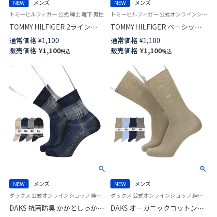
NEW
メンズ
NEW
メンズ
トミーヒルフィガー 公式 紳士 靴下 男性
トミーヒルフィガー 公式オンラインショップ 紳士 靴下
TOMMY HILFIGER 2ライン
TOMMY HILFIGER ベーシック
CLASSIC リブ フラッグ 刺繍
ケーブル フラッグ刺しゅう
通常価格
¥
1,100
通常価格
¥
1,100
20cm ミドル丈 カジュアル ソッ
15cm ショート丈 カジュアル ソ
販売価格
¥
1,100
販売価格
¥
1,100
税込
税込
クス メンズ 02552681
ックス メンズ 02552679
NEW
メンズ
NEW
メンズ
ダックス 公式オンラインショップ 紳士 靴下
ダックス 公式オンラインショップ 紳士 靴下
DAKS 抗菌防臭 かかとしっかり
DAKS オーガニックコットン混