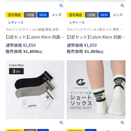
翌日発送
3足組
NEW
メンズ
翌日発送
3足組
NEW
メンズ
レディース
レディース
カルバンクライン ck 3足組 男性 女性 靴下
カルバンクライン ck 3足セット 男性 女性 靴下
【3足セット】Calvin Klein 抗菌防
【3足セット】Calvin Klein 抗菌防
臭 甲&足底メッシュ 通気性がよ
臭 甲メッシュ ワンポイント シ
通常価格
¥
1,650
通常価格
¥
1,650
くムレを軽減 ワンポイント ス
ョート丈 ソックス カジュアル
販売価格
¥
1,650
販売価格
¥
1,650
税込
税込
ニーカー丈 ソックス カジュア
レディース メンズ 【365日最短
ル レディース メンズ 【365日最
翌日発送】92572504
短翌日発送】 92572505