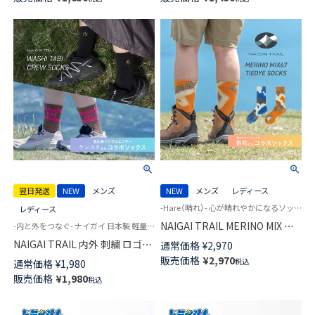
ンズ NAIGAI COMFORT
STYLE 日本製 02352621
02302631
翌日発送
NEW
メンズ
NEW
メンズ
レディース
-Hare（晴れ）- 心が晴れやかになるソックス 登山 メンズ レディース ユニセックス
レディース
NAIGAI TRAIL MERINO MIX ×
-内と外をつなぐ- ナイガイ 日本製 軽量 UL ウルトラライト 登山 キャンプ トレイル 和紙糸足袋ソックス
TIE DYE 登山系インフルエンサ
NAIGAI TRAIL 内外 刺繍 ロゴ
通常価格
¥
2,970
ー百花さんコラボソックス 足底
INOUT カットボス 和紙糸足袋
販売価格
¥
2,970
税込
通常価格
¥
1,980
パイル メリノウール混 リブ タ
ソックス ケンスタさんコラボ
販売価格
¥
1,980
イダイ ソックス 90370013
税込
登山 ソックス メンズ レディー
ス 登山 【365日最短翌日発送】
90370011