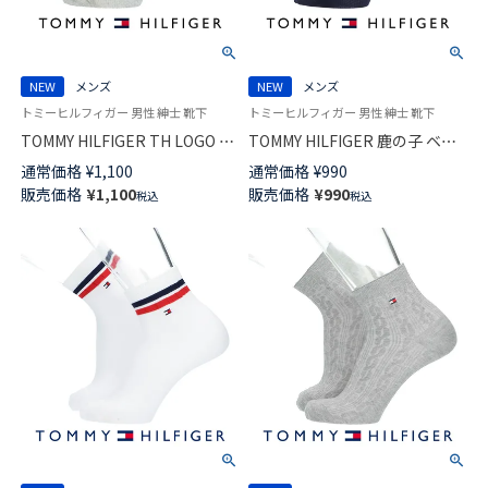
NEW
メンズ
NEW
メンズ
トミーヒルフィガー 男性 紳士 靴下
トミーヒルフィガー 男性 紳士 靴下
TOMMY HILFIGER TH LOGO ス
TOMMY HILFIGER 鹿の子 ベー
ニーカー丈 カジュアル ソック
シックカラー トミーフラッグ
通常価格
¥
1,100
通常価格
¥
990
ス メンズ 02552687
スニーカー丈 カジュアル ソッ
販売価格
¥
1,100
販売価格
¥
990
税込
税込
クス メンズ 02552684