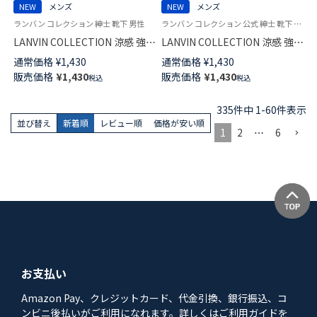
NEW
メンズ
NEW
メンズ
ランバン コレクション 紳士 靴下 男性
ランバン コレクション 公式 紳士 靴下 男性
LANVIN COLLECTION 涼感 強撚
LANVIN COLLECTION 涼感 強撚
糸 足底メッシュ 抗菌防臭 チェ
糸 総メッシュ 抗菌防臭 クルー
通常価格
¥
1,430
通常価格
¥
1,430
ック ミドル丈 ビジネス ソック
丈 ビジネス ソックス メンズ
販売価格
¥
1,430
販売価格
¥
1,430
税込
税込
ス メンズ 02402041
02402040
335
件中
1
-
60
件表示
並び替え
新着順
レビュー順
価格が安い順
1
2
…
6
お支払い
Amazon Pay、クレジットカード、代金引換、銀行振込、コ
ンビニ後払いがご利用になれます。詳しくはご利用ガイドを