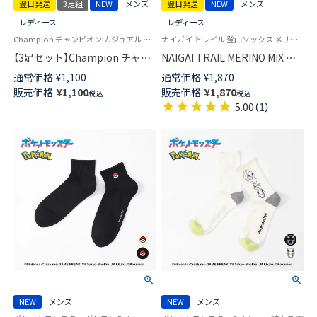
翌日発送
3足組
NEW
メンズ
翌日発送
NEW
メンズ
レディース
レディース
Champion チャンピオン カジュアル 女性 男性 靴下
ナイガイ トレイル 登山ソックス メリノウール混 送料無料 ユニセックス
【3足セット】Champion チャン
NAIGAI TRAIL MERINO MIX メ
ピオン Cマークロゴ 消臭糸使用
リノウール18％ 5本指 スポーツ
通常価格
¥
1,100
通常価格
¥
1,870
足底パイル アーチサポート シ
ソックス アーチフィットサポー
販売価格
¥
1,100
販売価格
¥
1,870
税込
税込
ョート丈 ソックス メンズ レデ
ト メッシュ＆足底滑り止め付
5.00
（
1
）
ィース 【365日最短翌日発送】
ショート丈 メンズ レディース
92897500
【365日最短翌日発送】90370010
NEW
メンズ
NEW
メンズ