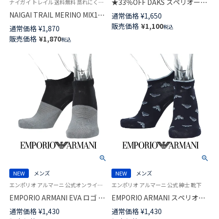
★33％OFF DAKS スペリオール
ナイガイ トレイル 送料無料 蒸れにくい 温かい 防臭 スポーツソックス 段階着圧 弾性ストッキング
ピマ綿混 ビジネスソックス 消
NAIGAI TRAIL MERINO MIX14
通常価格
¥
1,650
臭加工 ノベーションチェック
メリノウール混 着圧ハイソック
販売価格
¥
1,100
税込
通常価格
¥
1,870
クルー丈 日本製 メンズ
ス アーチサポート メンズ レデ
販売価格
¥
1,870
02502569
税込
ィース 【365日最短翌日発送】
90370009
NEW
メンズ
NEW
メンズ
エンポリオ アルマーニ 公式オンラインショップ 紳士 靴下
エンポリオ アルマーニ 公式 紳士 靴下
EMPORIO ARMANI EVA ロゴ リ
EMPORIO ARMANI スペリオー
ンクス スニーカー丈 カジュア
ルピマ綿混 イーグル グラデー
通常価格
¥
1,430
通常価格
¥
1,430
ル ソックス メンズ 02322400
ション スニーカー丈 カジュア