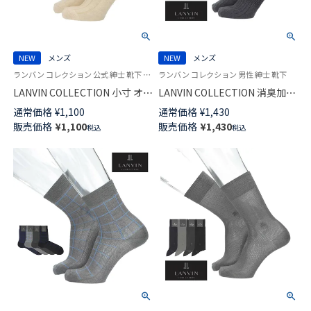
NEW
メンズ
NEW
メンズ
ランバン コレクション 公式 紳士 靴下 男性
ランバン コレクション 男性 紳士 靴下
LANVIN COLLECTION 小寸 オー
LANVIN COLLECTION 消臭加工
ガニックコットン混 アシンメト
土踏まずサポート 綿レーヨン混
通常価格
¥
1,100
通常価格
¥
1,430
リー リンクス 20cm ミドル丈
JL両面刺しゅう クルー丈 カジ
販売価格
¥
1,100
販売価格
¥
1,430
税込
税込
カジュアル ソックス メンズ
ュアル ソックス メンズ 日本製
02412142
02412075