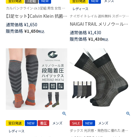
翌日発送
3足組
NEW
翌日発送
NEW
メンズ
カルバンクライン ck 3足組 男性 女性 靴下 ユニセックス
レディース
【3足セット】Calvin Klein 抗菌防
ナイガイ トレイル 送料無料 スポーツソックス
臭 足底パイル クッション性＋
NAIGAI TRAIL メリノウール混
通常価格
¥
1,650
耐久性抜群！ショート丈 ライン
3ライン ショート丈 ソックス
販売価格
¥
1,650
税込
通常価格
¥
1,430
ソックス カジュアル レディー
MERINO MIX27 メリノウール
販売価格
¥
1,430
ス メンズ 【365日最短翌日発送】
税込
27％ アーチフィットサポート
92572503
メッシュ＆サポート編み 【365
日最短翌日発送】 90370008
翌日発送
NEW
着圧
メンズ
SALE
NEW
メンズ
ダックス 光沢感・発色性に優れた 連続シルケット加工糸使用 紳士 靴下 男性
レディース