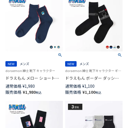
NEW
メンズ
NEW
メンズ
doraemon 紳士 靴下 キャラクター
doraemon 紳士 靴下キャラクター ギフト プレゼント
ドラえもん メロー ショート丈
ドラえもん ボーダー ダッシュ
カジュアル ソックス メンズ
ドラ クルー丈 カジュアル ソッ
通常価格
¥
1,980
通常価格
¥
1,100
02462204
クス メンズ 02462119
販売価格
¥
1,980
販売価格
¥
1,100
税込
税込