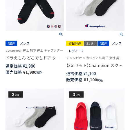
NEW
メンズ
翌日発送
3足組
NEW
メンズ
doraemon 紳士 靴下 紳士 キャラクター
レディース
ドラえもん どこでもドア クル
チャンピオン カジュアル 靴下 女性 男性 ユニセックス
ー丈 カジュアル ソックス メン
【3足セット】Champion スクリ
通常価格
¥
1,980
ズ 02462118
プトロゴ 消臭糸使用 足底パイ
販売価格
¥
1,980
税込
通常価格
¥
1,100
ル アーチサポート ショート丈
販売価格
¥
1,100
税込
ソックス メンズ レディース
【365日最短翌日発送】
92897503