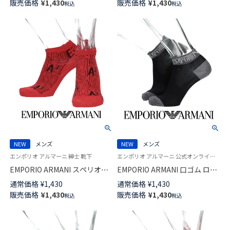
販売価格
¥
1,430
販売価格
¥
1,430
税込
税込
ル ソックス メンズ 02322399
NEW
メンズ
NEW
メンズ
エンポリオ アルマーニ 紳士 靴下
エンポリオ アルマーニ 公式オンラインショップ 紳士 靴下
EMPORIO ARMANI スペリオー
EMPORIO ARMANI 口ゴム ロゴ
ルピマ綿混 アルファベット ロ
ショート丈 カジュアル ソック
通常価格
¥
1,430
通常価格
¥
1,430
ゴ スニーカー丈 カジュアル ソ
ス メンズ 02322397
販売価格
¥
1,430
販売価格
¥
1,430
税込
税込
ックス メンズ 02322398