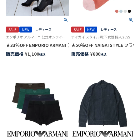
SALE
NEW
レディース
SALE
NEW
レディース
エンポリオ アルマーニ 公式オンラインショップ 婦人 靴下
ナイガイ スタイル 靴下 女性 婦人 26SS
★33％OFF EMPORIO ARMANI ラメ リブ クルー丈 ソックス レディー
★50％OFF NAIGAI STYLE 
販売価格
¥
1,100
販売価格
¥
880
税込
税込