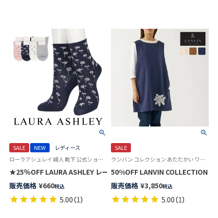
SALE
NEW
レディース
SALE
ローラアシュレイ 婦人 靴下 公式ショップ
ランバン コレクション あたたかい ワンマイルウェア 花柄 セツキ 袖なし
★25％OFF LAURA ASHLEY レーヨン シルク混 ランスウィック クル
50%OFF LANVIN COLLECT
販売価格
¥
660
販売価格
¥
3,850
税込
税込
5.00
（
1
）
5.00
（
1
）