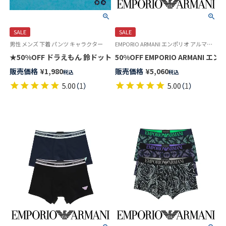
SALE
SALE
男性 メンズ 下着 パンツ キャラクター
EMPORIO ARMANI エンポリオ アルマーニ メンズ ラウンジウェア
★50%OFF ドラえもん 鈴ドット柄 前開き ボクサー パンツ メンズ アン
50%OFF EMPORIO ARMANI エ
販売価格
¥
1,980
販売価格
¥
5,060
税込
税込
5.00
（
1
）
5.00
（
1
）