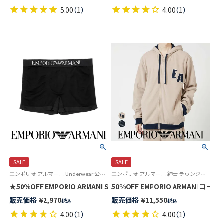
5.00
（
1
）
4.00
（
1
）
SALE
SALE
エンポリオ アルマーニ Underwear 公式オンラインショップ 紳士 下着
エンポリオ アルマーニ 紳士 ラウンジウェア パーカー CORDUROY FLEECE FZ HOODIE
★50%OFF EMPORIO ARMANI SEAMLESS シームレス ボクサーパン
販売価格
¥
2,970
販売価格
¥
11,550
税込
税込
4.00
（
1
）
4.00
（
1
）