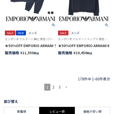
SALE
NEW
メンズ
SALE
メンズ
エンポリオ アルマーニ 紳士 男性 パジャマ 公式
エンポリオ アルマーニ トップス 男性 紳士 ラウンジウェア
★50%OFF EMPORIO ARMANI ラウンジウェア 上下セット オーガ
★50%OFF EMPORIO ARMANI
販売価格
¥
11,550
販売価格
¥
10,450
税込
税込
178
件中
1
-
60
件表示
1
2
3
並び替え
新着順
レビュー順
価格が安い順