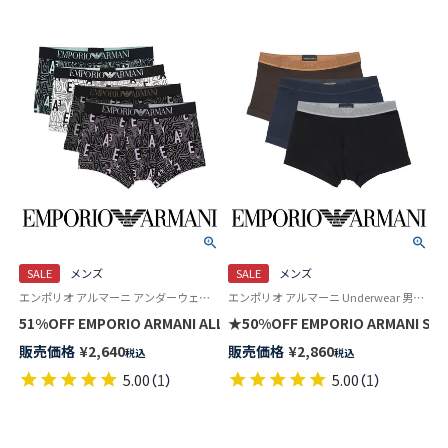
SALE
メンズ
SALE
メンズ
エンポリオ アルマーニ アンダーウェア Underwear 男性 メンズ 下着 パンツ ブランド
エンポリオ アルマーニ Underwear 男性 アンダーウェア 紳士 下着
51%OFF EMPORIO ARMANI ALL OVER BOLD LOGO ボールド 
★50%OFF EMPORIO ARMANI 
販売価格
¥
2,640
販売価格
¥
2,860
税込
税込
5.00
（
1
）
5.00
（
1
）