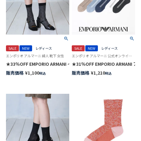
SALE
NEW
レディース
SALE
NEW
レディース
エンポリオ アルマーニ 婦人 靴下 女性
エンポリオ アルマーニ 公式オンラインショップ 婦人 靴下
★33％OFF EMPORIO ARMANI イーグル ジャガード クルー丈 ソック
★31％OFF EMPORIO ARMAN
販売価格
¥
1,100
販売価格
¥
1,210
税込
税込