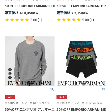
50%OFF EMPORIO ARMANI CORDUROY 
50%OF
販売価格
¥
10,450
販売価格
¥
9,350
税込
税込
5.00
（
1
）
5.00
（
1
）
SALE
SALE
エンポリオ アルマーニ 紳士 ラウンジウェア
エンポリオ アルマーニ Underwear 公式オンラインショップ
50%OFF エンポリオ アルマーニ コンフォートストレッチ テリー スウェ
50%OFF EMPORIO ARMANI 