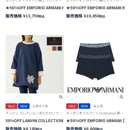
エンポリオ アルマーニ 紳士 ラウンジウェア 公式オンラインショップ
エンポリオ アルマーニ 紳士 トップス 公式
★50%OFF EMPORIO ARMANI HOLIDAYS JACQUARD ホ
販売価格
¥
13,750
販売価格
¥
10,450
税込
税込
SALE
NEW
レディース
SALE
NEW
メンズ
ランバン コレクション あたたかい ワンマイルウェア 花柄 袖付き 長袖 エプロン
エンポリオ アルマーニ Underwear 男性 アンダーウェア 下着
50%OFF LANVIN COLLECTION 裏起毛 ポリエステル100％ 
★50%OFF EMPORIO ARMANI
販売価格
¥
4,180
販売価格
¥
6,600
税込
税込