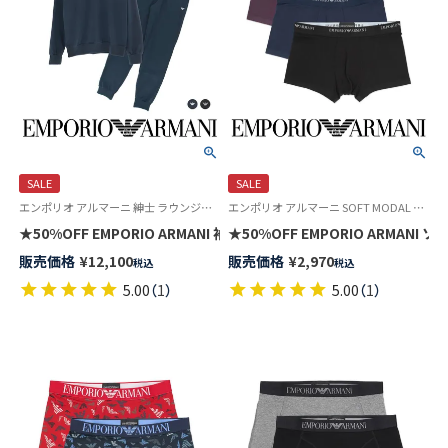
SALE
SALE
エンポリオ アルマーニ 紳士 ラウンジウェア 公式オンラインショップ 部屋着
エンポリオ アルマーニ SOFT MODAL Underwear 公式オンラインショップ 紳士 下着
★50%OFF EMPORIO ARMAN
販売価格
¥
12,100
販売価格
¥
2,970
税込
税込
5.00
（
1
）
5.00
（
1
）