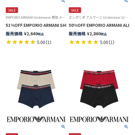
SALE
SALE
EMPORIO ARMANI Underwear 男性 メンズ 下着 パンツ ブランド 父の日ギフト 父の日プレゼント 2024
エンポリオ アルマーニ Underwear 公式オンラインショップ
51%OFF EMPORIO ARMANI SHINY LO
50%OFF EMPORIO ARMANI A
販売価格
¥
2,640
販売価格
¥
2,860
税込
税込
5.00
（
1
）
5.00
（
1
）