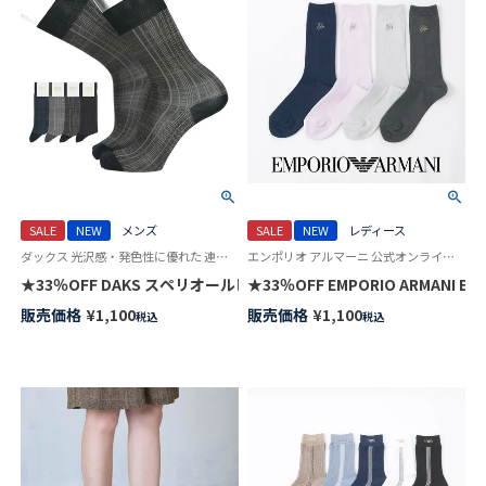
SALE
NEW
メンズ
SALE
NEW
レディース
ダックス 光沢感・発色性に優れた 連続シルケット加工糸使用 紳士 靴下 男性
エンポリオ アルマーニ 公式オンラインショップ 婦人靴下 女性
★33％OFF DAKS スペリオールピマ綿混 ビジネスソックス 消臭加工 
★33％OFF EMPORIO ARMAN
販売価格
¥
1,100
販売価格
¥
1,100
税込
税込