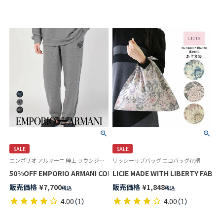
SALE
SALE
エンポリオ アルマーニ 紳士 ラウンジウェア
リッシーサブバッグ エコバッグ花柄
50%OFF EMPORIO ARMANI COMFORT STRECH TERRY ス
販売価格
¥
7,700
販売価格
¥
1,848
税込
税込
4.00
（
1
）
4.00
（
1
）