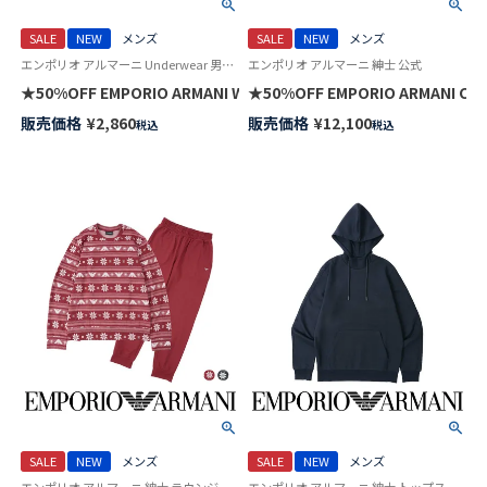
SALE
NEW
メンズ
SALE
NEW
メンズ
エンポリオ アルマーニ Underwear 男性 アンダーウェア 紳士 下着
エンポリオ アルマーニ 紳士 公式
★50%OFF EMPORIO ARMANI WINTER STRIPE ウィンター スト
★50%OFF EMPORIO ARMANI
販売価格
¥
2,860
販売価格
¥
12,100
税込
税込
SALE
NEW
メンズ
SALE
NEW
メンズ