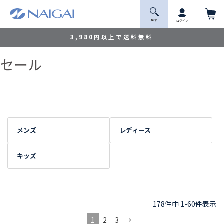
探 す
ログイン
3,980円以上で送料無料
セール
メンズ
レディース
キッズ
178
件中
1
-
60
件表示
1
2
3