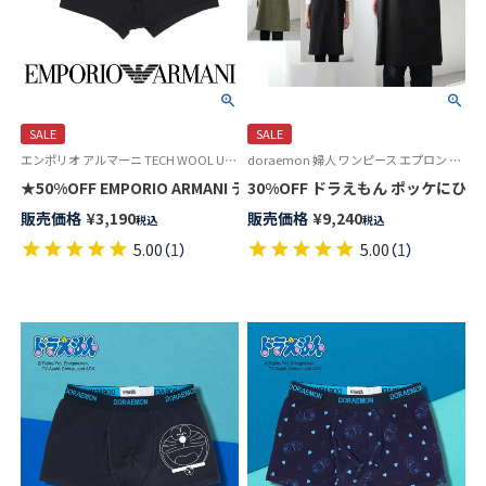
SALE
SALE
エンポリオ アルマーニ TECH WOOL Underwear 公式オンラインショップ 紳士 ブランド アンダーウェア
doraemon 婦人 ワンピース エプロン ギフト プレゼント 無料ラッピング
30%OFF ドラえもん ポッケにひみ
販売価格
¥
3,190
販売価格
¥
9,240
税込
税込
5.00
（
1
）
5.00
（
1
）