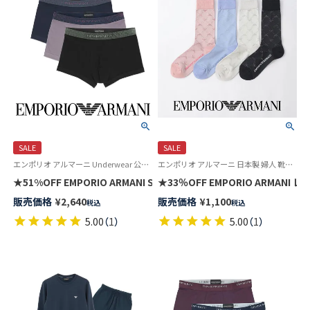
SALE
SALE
エンポリオ アルマーニ Underwear 公式 紳士 下着 アンダーウェア
エンポリオ アルマーニ 日本製 婦人 靴下 無料ラッピング
★51%OFF EMPORIO ARMANI SHINY LOGOBAND TRUNK
★33％OFF EMPORIO ARMAN
販売価格
¥
2,640
販売価格
¥
1,100
税込
税込
5.00
（
1
）
5.00
（
1
）