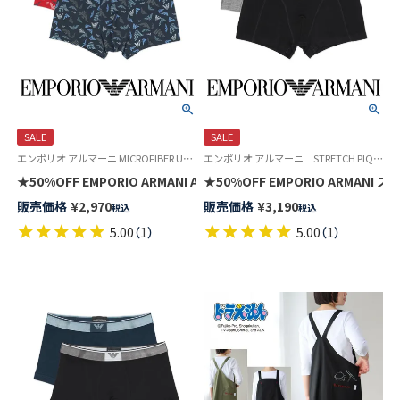
SALE
SALE
エンポリオ アルマーニ MICROFIBER Underwear 公式オンラインショップ 紳士 下着 無料ラッピング ブランド アンダーウェア
エンポリオ アルマーニ STRETCH PIQUET Underwear 公式オンラインショップ 紳士 ブランド アンダーウェア
★50%OFF EMPORIO ARMANI ALL OVER PRINTED マイクロ
★50%OFF EMPORIO ARMAN
販売価格
¥
2,970
販売価格
¥
3,190
税込
税込
5.00
（
1
）
5.00
（
1
）