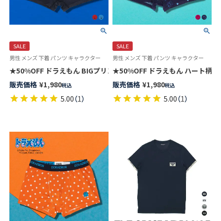
SALE
SALE
男性 メンズ 下着 パンツ キャラクター
男性 メンズ 下着 パンツ キャラクター
★50%OFF ドラえもん BIGプリント 前開き ボクサー パンツ メンズ ア
★50%OFF ドラえもん ハート柄 前
販売価格
¥
1,980
販売価格
¥
1,980
税込
税込
5.00
（
1
）
5.00
（
1
）