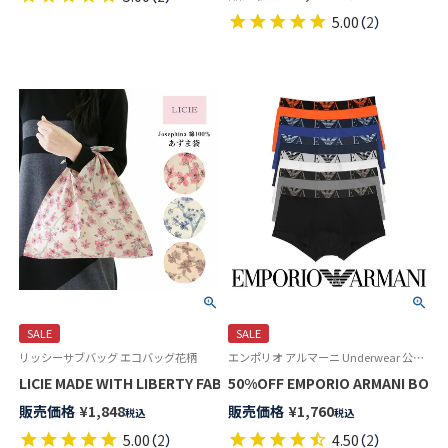
5.00
（
2
）
SALE
SALE
リッシーサブバッグ エコバッグ花柄
エンポリオ アルマーニ Underwear 公式オンラインショップ
LICIE MADE WITH LIBERTY FABRIC リバティプリント 日本製 綿
50%OFF EMPORIO ARMANI 
販売価格
¥
1,848
販売価格
¥
1,760
税込
税込
5.00
（
2
）
4.50
（
2
）