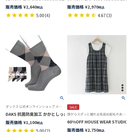
販売価格
¥
2,640
販売価格
¥
2,970
税込
税込
5.00
（
4
）
4.67
（
3
）
ダックス 公式オンラインショップ メンズ ソックス 靴下
SALE
DAKS 抗菌防臭加工 かかとしっかりホールド NewアーガイルDDカ
頭からスポっと被れる先染め起毛のあったかワンピースエプロン
販売価格
¥
1,100
税込
販売価格
¥
2,750
5.00
（
2
）
税込