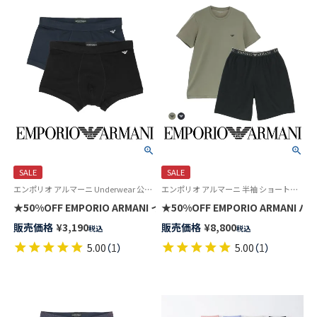
SALE
SALE
エンポリオ アルマーニ Underwear 公式 メンズ 男性 紳士 下着 プレゼント 無料ラッピング
エンポリオ アルマーニ 半袖 ショートパンツ 部屋着 ルームウェア ブランド 紳士 ラウンジウェア
★50%OFF EMPORIO ARMANI イーグルリブ ビスコース ボクサーパンツ
★50%OFF EMPORIO ARMAN
販売価格
¥
3,190
販売価格
¥
8,800
税込
税込
5.00
（
1
）
5.00
（
1
）