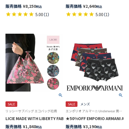
販売価格
¥
8,250
販売価格
¥
2,640
税込
税込
5.00
（
1
）
5.00
（
1
）
SALE
SALE
メンズ
リッシーサブバッグ エコバッグ花柄
エンポリオ アルマーニ Underwear 男性 下着 パンツ アンダーウェア
LICIE MADE WITH LIBERTY FABRIC リバティプリント 日本製 綿
★50%OFF EMPORIO ARMANI
販売価格
¥
1,848
販売価格
¥
3,190
税込
税込