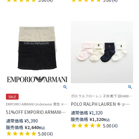
5.00
（
4
）
5.00
（
4
）
ックス レディース 03207239
【25-27cm】【27-29cm】
02022323
ポロ ラルフローレン 子供 靴下 旧04885455
SALE
POLO RALPH LAUREN キッズ
EMPORIO ARMANI Underwear 男性 メンズ 下着 パンツ ブランド 父の日ギフト 父の日プレゼント 2024
RL Layette 二つ折り ショート
51%OFF EMPORIO ARMANI
通常価格
¥
1,320
丈 ソックス 04885465
SEAMLESS シームレス ボクサ
販売価格
¥
1,320
税込
通常価格
¥
5,390
ーパンツ 前閉じ EUサイズ メン
5.00
（
4
）
販売価格
¥
2,640
税込
ズ 男性 プレゼント アンダーウ
5.00
（
4
）
ェア 54045281