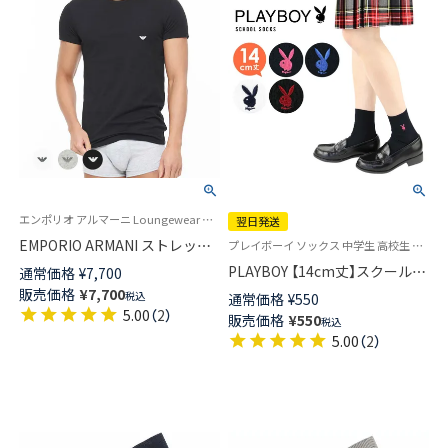
エンポリオ アルマーニ Loungewear アンダーシャツ 公式オンラインショップ
翌日発送
EMPORIO ARMANI ストレッチ
プレイボーイ ソックス 中学生 高校生 学校 制服 靴下 旧03737350
コットン クルーネック 半袖 Tシ
PLAYBOY 【14cm丈】スクールソ
通常価格
¥
7,700
ャツ EUサイズ メンズ
ックス ワンポイント 片面刺繍
販売価格
¥
7,700
税込
通常価格
¥
550
54047295
入り リブ レディース 【365日最
5.00
（
2
）
販売価格
¥
550
税込
短翌日発送】03737750
5.00
（
2
）