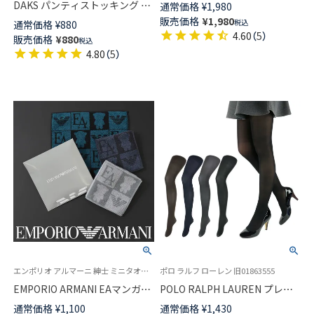
ア ワンポイント刺繍 リブソッ
DAKS パンティストッキング メ
通常価格
¥
1,980
クス クルー丈 メンズ【25-
ッシュシアーサポート 交編タイ
販売価格
¥
1,980
税込
通常価格
¥
880
27cm】【27-29cm】 02012450
プ UV消臭加工 パンティ部メッ
4.60
（
5
）
販売価格
¥
880
税込
シュ つま先スルー 日本製 【365
4.80
（
5
）
日最短翌日発送】 01513006
エンポリオ アルマーニ 紳士 ミニタオル ハンドタオル プレゼント
ポロ ラルフ ローレン 旧01863555
EMPORIO ARMANI EAマンガベ
POLO RALPH LAUREN プレー
ア タオルハンカチ 綿100％ 日本
ティング タイツ 50デニール シ
通常価格
¥
1,100
通常価格
¥
1,430