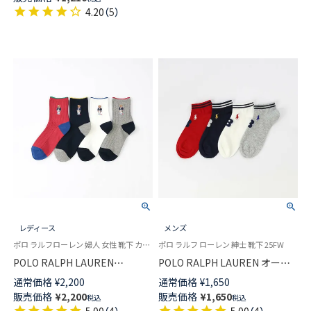
01862330
4.20
（
5
）
レディース
メンズ
ポロ ラルフローレン 婦人 女性 靴下 カジュアル 2025FW
ポロ ラルフ ローレン 紳士 靴下 25FW
POLO RALPH LAUREN
POLO RALPH LAUREN オーガ
NAUTICAL BEAR ポロベア刺し
ニックコットン混 NO.3 履き口
通常価格
¥
2,200
通常価格
¥
1,650
ゅう オーガニックコットン混
ボーダー ポロポニー刺しゅう
販売価格
¥
2,200
販売価格
¥
1,650
税込
税込
日本製 クルー丈 カジュアル ソ
スニーカー丈 ソックス メンズ