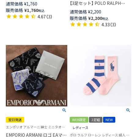
EAリンクス柄 クルー丈 メンズ
【3足セット】 POLO RALPH
通常価格
¥
1,760
ソックス 日本製 02342387
LAUREN ワンポイント刺しゅう
販売価格
¥
1,760
税込
通常価格
¥
2,200
クルー丈 ビジネスソックス メ
4.67
（
3
）
販売価格
¥
2,200
税込
ンズ 【365日最短翌日発送】
4.33
（
3
）
92009015
翌日発送
WEB限定
2足組
NEW
エンポリオ アルマーニ 紳士 ミニタオル 日本製 タオルハンカチ
レディース
EMPORIO ARMANI ロゴ EAマン
ポロ ラルフ ローレン レディース 婦人 靴下 カジュアル 26SS