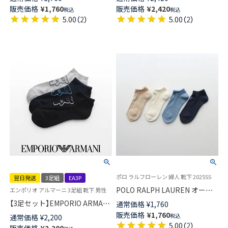
ント刺しゅう クルー丈 ビジネ
ィース 93140004
販売価格
¥
1,760
販売価格
¥
2,420
税込
税込
ス ソックス メンズ【24-25cm】
5.00
（
2
）
5.00
（
2
）
【25-26cm】【27-28cm】
02042010
ポロ ラルフローレン 婦人 靴下 2025SS
翌日発送
3足組
EA3P
POLO RALPH LAUREN オープ
エンポリオ アルマーニ 3足組 靴下 男性
ンテクスチャ スニーカー丈 ソ
【3足セット】EMPORIO ARMANI
通常価格
¥
1,760
ックス 日本製 レディース
マンガベア スニーカー丈 足底
販売価格
¥
1,760
税込
通常価格
¥
2,200
03207965
パイル EA カジュアルソックス
5.00
（
2
）