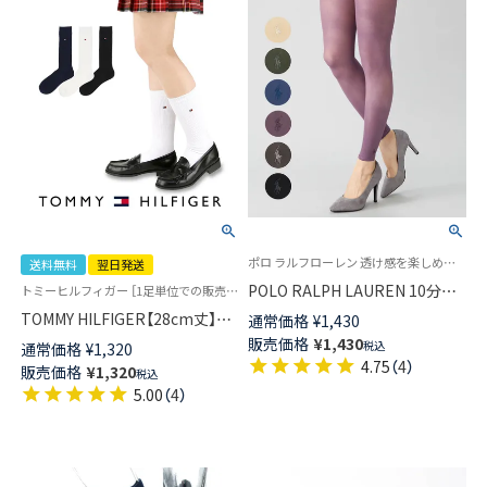
ポロ ラルフローレン 透け感を楽しめる35デニール相当 ウエスト幅広ゴム 婦人 女性 レギンス
送料無料
翌日発送
POLO RALPH LAUREN 10分丈
トミーヒルフィガー ［1足単位での販売です］ 学校 制服 靴下
35デニール クールレギンス 涼
TOMMY HILFIGER【28cm丈】ス
通常価格
¥
1,430
感糸使用 消臭 UV 静電気防止 ワ
クールソックス ワンポイント
販売価格
¥
1,430
税込
通常価格
¥
1,320
ンポイント刺繍 レディース
両面刺繍 レディース ハイソッ
4.75
（
4
）
販売価格
¥
1,320
01841286
税込
クス 【365日最短翌日発送】
5.00
（
4
）
93481803