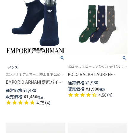
ポロ ラルフ ローレン【25-27cm】【27-29cm】大きいサイズ 紳士 靴下 25FW
メンズ
POLO RALPH LAUREN
エンポリオ アルマーニ 紳士 靴下 公式ショップ
ALLOVER BEAR チャールズベ
EMPORIO ARMANI 足底パイル
通常価格
¥
1,980
ア ポロベア クルー丈 カジュア
綿混 ロゴ刺繍 ショート丈 ソッ
販売価格
¥
1,980
税込
通常価格
¥
1,430
ル ソックス メンズ 02012496
クス メンズ 02322200
4.50
（
4
）
販売価格
¥
1,430
税込
4.75
（
4
）