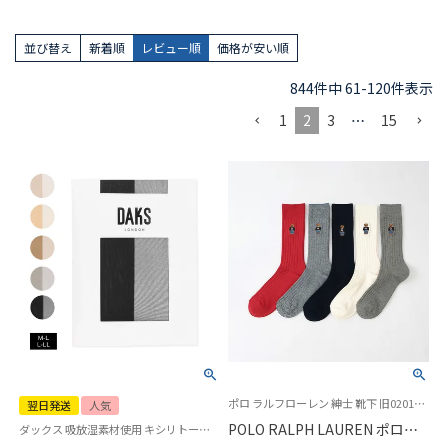
並び替え
新着順
レビュー順
価格が安い順
844
件中
61
-
120
件表示
1
2
3
…
15
ポロ ラルフローレン 紳士 靴下 旧02012530 旧02012523
翌日発送
人気
POLO RALPH LAUREN ポロベ
ダックス 吸放湿素材使用 キシリトール加工 婦人 ストッキング 女性