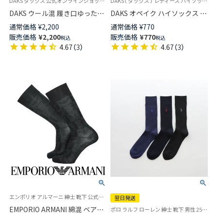
DAKS ダックス 公式オンラインショップ あったかウール混ハイソックス
DAKS（ ダックス ） レディース ハイソックス 婦人 靴下
DAKS ウール混 履き口ゆったり
DAKS オペイク ハイソックス 40
ハイソックス 無地 レディース
デニール レディース 01536102
通常価格
¥
2,200
通常価格
¥
770
日本製 03368721
販売価格
¥
2,200
販売価格
¥
770
税込
税込
4.67
（
3
）
4.67
（
3
）
エンポリオ アルマーニ 紳士 靴下 公式ショップ
翌日発送
EMPORIO ARMANI 綿混 ベア＆
ポロ ラルフ ローレン 紳士 靴下 男性 25-27cm