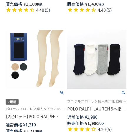
製 メンズ 02340014
ルクプロテイン加工 なめらかな
販売価格
¥
1,100
販売価格
¥
1,430
税込
税込
肌触り レディース 01864555
4.40
（
5
）
4.40
（
5
）
ポロ ラルフ ローレン 婦人 靴下 旧3207151 03207954
2足組
POLO RALPH LAUREN 5本指ソ
ポロ ラルフ ローレン 婦人 タイツ 2025SS 旧01861330
ックス オーガニックコットン混
【2足セット】POLO RALPH
通常価格
¥
1,980
スニーカー丈 レディース
LAUREN オペイクタイツ 30デ
販売価格
¥
1,980
税込
通常価格
¥
1,210
03207964
ニール レディース 日本製
4.20
（
5
）
販売価格
¥
1,210
税込