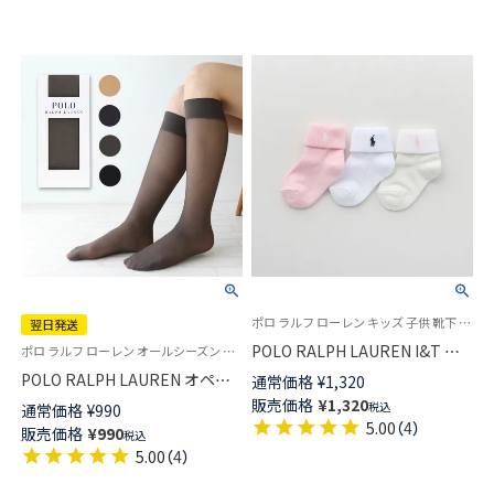
ポロ ラルフ ローレン キッズ 子供 靴下 旧 04835455
翌日発送
POLO RALPH LAUREN I&T ベ
ポロ ラルフ ローレン オールシーズン 日本製 靴下 旧01823635
ビー＆キッズ ソックス ロゴ 折
POLO RALPH LAUREN オペイ
通常価格
¥
1,320
り返し（3つ折り） ショート丈 ソ
クハイソックス 25デニール な
販売価格
¥
1,320
税込
通常価格
¥
990
ックス 04835565
めらかでソフトなタッチ レディ
5.00
（
4
）
販売価格
¥
990
税込
ース【365日最短翌日発送】
5.00
（
4
）
01824635