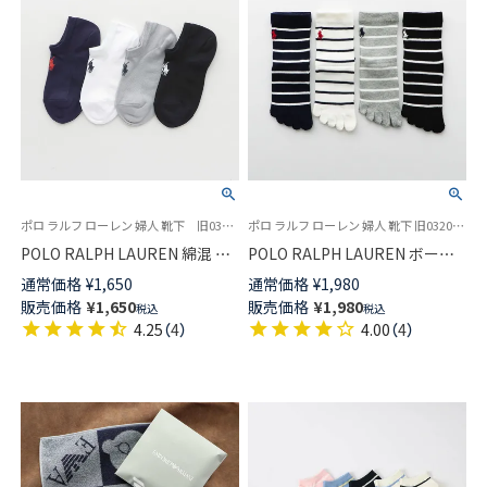
ポロ ラルフ ローレン 婦人 靴下 旧03207893
ポロ ラルフ ローレン 婦人 靴下 旧03207953
POLO RALPH LAUREN 綿混 特
POLO RALPH LAUREN ボーダ
殊設計 ワイドヒール 足裏メッ
ー 5本指ソックス オーガニック
通常価格
¥
1,650
通常価格
¥
1,980
シュ スニーカー丈 ソックス レ
コットン混 ショート丈 レディ
販売価格
¥
1,650
販売価格
¥
1,980
税込
税込
ディース 03207993
ース 03207963
4.25
（
4
）
4.00
（
4
）