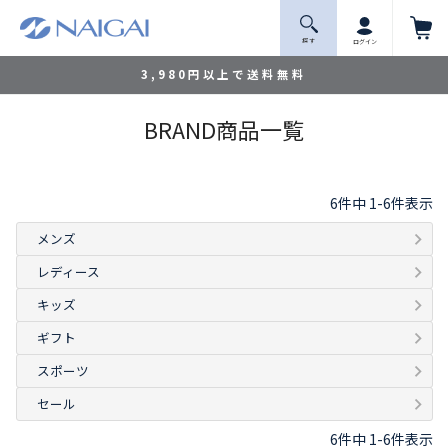
探 す
ログイン
3,980円以上で送料無料
BRAND商品一覧
6
件中
1
-
6
件表示
メンズ
レディース
キッズ
ギフト
スポーツ
セール
6
件中
1
-
6
件表示