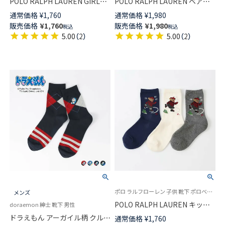
POLO RALPH LAUREN GIRLS
POLO RALPH LAUREN ベア刺
ブルーベリー BEAR ポロベア キ
繍 ポロベア オーガニックコッ
通常価格
¥
1,760
通常価格
¥
1,980
ッズ ソックス 04803754
トン混 足底鹿の子編み スニー
販売価格
¥
1,760
販売価格
¥
1,980
税込
税込
カー丈 ソックス【25-27cm】
5.00
（
2
）
5.00
（
2
）
【27-29cm】 02022333
ポロ ラルフローレン 子供 靴下 ポロベア [19-21cm][22-24cm] 2025FW
メンズ
POLO RALPH LAUREN キッズ
doraemon 紳士 靴下 男性
オーガニックコットン混 スケー
ドラえもん アーガイル柄 クル
通常価格
¥
1,760
トベア ポロベア クルー丈 ソッ