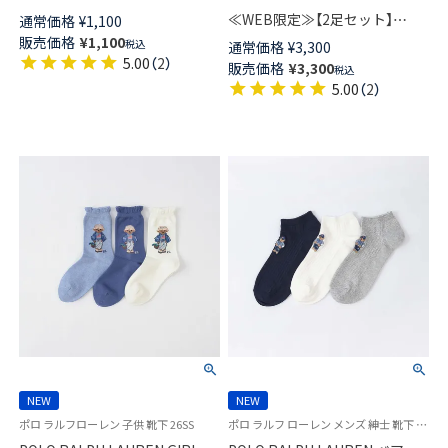
ガベア柄 ハンドタオル 綿100％
≪WEB限定≫【2足セット】
通常価格
¥
1,100
メンズ 【365日最短翌日発送】
POLO RALPH LAUREN オーガ
販売価格
¥
1,100
税込
通常価格
¥
3,300
02340020
ニックコットン混 CABLE
5.00
（
2
）
販売価格
¥
3,300
税込
STRIPE ＆ BIG POLO PLAYER
5.00
（
2
）
クルー丈 ソックス レディース
93246301
NEW
NEW
ポロ ラルフローレン 子供 靴下 26SS
ポロ ラルフ ローレン メンズ 紳士 靴下 26SS