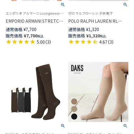
エンポリオ アルマーニ Loungewear 公式オンラインショップ
ポロ ラルフローレン 子供 靴下
EMPORIO ARMANI STRETCH
POLO RALPH LAUREN RL
COTTON ストレッチコットン V
Layette キッズ Tossedベア ク
通常価格
¥
7,700
通常価格
¥
1,320
ネック 半袖 Tシャツ アンダーシ
ルー丈 ソックス 日本製
販売価格
¥
7,700
販売価格
¥
1,320
税込
税込
ャツ EUサイズ メンズ
04883173
5.00
（
3
）
4.67
（
3
）
54047290