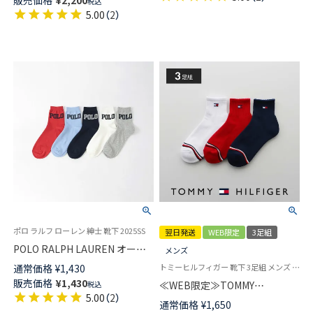
販売価格
¥
2,200
税込
メンズ 【365日最短翌日発送】
5.00
（
2
）
92342718
ポロ ラルフ ローレン 紳士 靴下 2025SS
翌日発送
WEB限定
3足組
POLO RALPH LAUREN オーガ
メンズ
ニックコットン混 POLOロゴ
通常価格
¥
1,430
トミーヒルフィガー 靴下 3足組 メンズ レディース
15cm丈 ショート丈 メンズ ソッ
販売価格
¥
1,430
≪WEB限定≫TOMMY
税込
クス 02022283
5.00
（
2
）
HILFIGER 【3足セット】 ワンポ
通常価格
¥
1,650
イント ショート丈ソックス オ