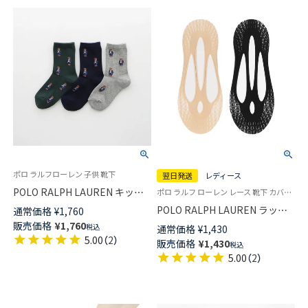
ポロ ラルフローレン 子供 靴下
翌日発送
レディース
POLO RALPH LAUREN キッズ
ポロ ラルフ ローレン レース 靴下 カバーソックス 女性 婦人 旧01822262
ソックス ミニベア ポロベア ク
POLO RALPH LAUREN ラッセ
通常価格
¥
1,760
ルー丈 04863200
ルネット フロントクロス レー
販売価格
¥
1,760
税込
通常価格
¥
1,430
ス フットカバー レディース
5.00
（
2
）
販売価格
¥
1,430
税込
【365日最短翌日発送】01822263
5.00
（
2
）