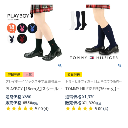
翌日発送
人気
翌日発送
プレイボーイ ソックス 中学生 高校生 学校 制服 靴下 03737351
トミーヒルフィガー ［1足単位での販売です］学校 制服 靴下
PLAYBOY 【18cm丈】スクールソ
TOMMY HILFIGER【36cm丈】ス
ックス ワンポイント 片面刺繍
クールソックス ワンポイント
通常価格
¥
550
通常価格
¥
1,320
入り リブ レディース 【365日最
両面刺繍 レディース ハイソッ
販売価格
¥
550
販売価格
¥
1,320
税込
税込
短翌日発送】03737751
クス 【365日最短翌日発送】
5.00
（
4
）
5.00
（
4
）
93481805