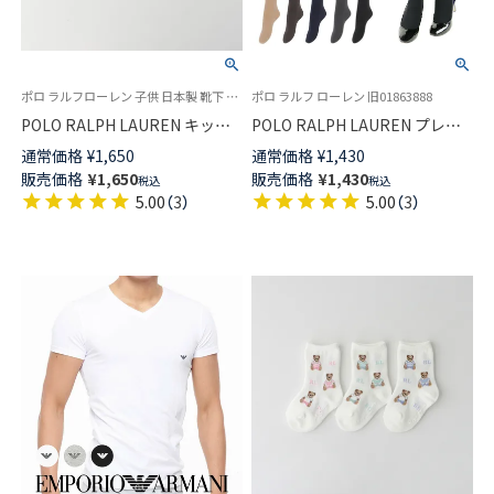
ポロ ラルフローレン 子供 日本製 靴下 ポロベア 2025SS
ポロ ラルフ ローレン 旧01863888
POLO RALPH LAUREN キッズ
POLO RALPH LAUREN プレー
PP刺繍 クリケット スニーカー
ティング タイツ 80デニール シ
通常価格
¥
1,650
通常価格
¥
1,430
丈 ソックス 04863754
ルクプロテイン加工 ソフトな肌
販売価格
¥
1,650
販売価格
¥
1,430
税込
税込
触りレディース 01864888
5.00
（
3
）
5.00
（
3
）