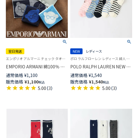
翌日発送
NEW
レディース
エンポリオ アルマーニ チェック タオル ハンドタオル ハンカチ ブランド プレゼント 転勤 送別
ポロ ラルフローレン レディース 婦人 女性 靴下 カジュアル 2026SS
EMPORIO ARMANI 綿100％ ミ
POLO RALPH LAUREN NEW ST.
ニタオル EA 3面マンガベア ハ
JAMES ボーダースニーカー丈
通常価格
¥
1,100
通常価格
¥
1,540
ンドタオル メンズ【365日最短
ソックス 03207830
販売価格
¥
1,100
販売価格
¥
1,540
税込
税込
翌日発送】 02340026
5.00
（
3
）
5.00
（
3
）