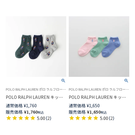
POLO RALPH LAUREN ポロ ラルフローレンキッズ 子供 靴下
POLO RALPH LAUREN ポロ ラルフローレンキッズ 子供 靴下
POLO RALPH LAUREN キッズ
POLO RALPH LAUREN キッズ
ソックス ミニベア ポロベア ク
FLAT KNIT LOWCUT フラット
通常価格
¥
1,760
通常価格
¥
1,650
ルー丈 日本製 04835200
ニット スニーカー丈 ソックス
販売価格
¥
1,760
販売価格
¥
1,650
税込
税込
日本製 04803725
5.00
（
2
）
5.00
（
2
）