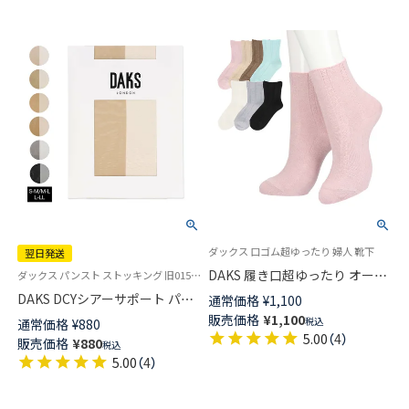
ダックス 口ゴム超ゆったり 婦人 靴下
翌日発送
DAKS 履き口超ゆったり オーガ
ダックス パンスト ストッキング 旧01513002
ニックコットン混 リンクス柄
DAKS DCYシアーサポート パン
通常価格
¥
1,100
クルー丈 ソックス レディース
ティストッキング シルクプロテ
販売価格
¥
1,100
税込
通常価格
¥
880
03367024
イン加工 ウエストゆったり レ
5.00
（
4
）
販売価格
¥
880
税込
ディース 日本製【365日最短翌
5.00
（
4
）
日発送】 01514002