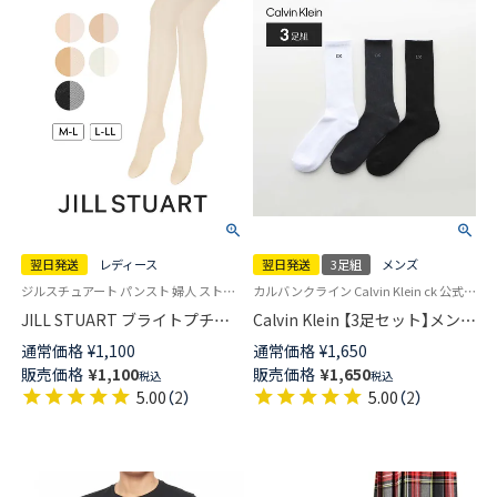
翌日発送
レディース
翌日発送
3足組
メンズ
ジルスチュアート パンスト 婦人 ストッキング 旧01055020
カルバンクライン Calvin Klein ck 公式オンラインショップ・正規ライセンス品 3足セット 靴下 ソックス
JILL STUART ブライトプチダ
Calvin Klein 【3足セット】メンズ
イヤ パンティストッキング つ
足底パイル ワンポイント 無地
通常価格
¥
1,100
通常価格
¥
1,650
ま先スルー レディース 日本製
リブ クルー丈 ソックス 【365日
販売価格
¥
1,100
販売価格
¥
1,650
税込
税込
【365日最短翌日発送】01056020
最短翌日発送】92572201
5.00
（
2
）
5.00
（
2
）