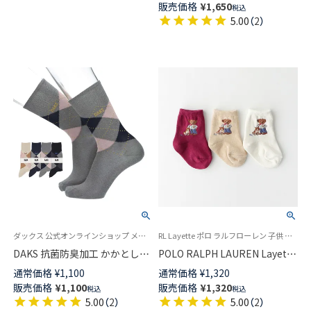
販売価格
¥
1,650
税込
ーガニックコットン混 足底パイ
5.00
（
2
）
ル ユニセックス 【365日最短翌
日発送】 92554052
ダックス 公式オンラインショップ メンズ ソックス 靴下
RL Layette ポロ ラルフローレン 子供 靴下 2024FW
DAKS 抗菌防臭加工 かかとしっ
POLO RALPH LAUREN Layette
かりホールド Newアーガイル
足底滑り止め付き アランアイル
通常価格
¥
1,100
通常価格
¥
1,320
DDカット クルー丈 小寸 大寸 メ
ベア ポロベア ベビーソックス
販売価格
¥
1,100
販売価格
¥
1,320
税込
税込
ンズ カジュアルソックス
04883175
5.00
（
2
）
5.00
（
2
）
02512676