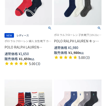
ポロ ラルフローレン 子供 靴下 [19-21cm][22-24cm] 2025FW
NEW
レディース
POLO RALPH LAUREN キッズ
ポロ ラルフローレン 婦人 女性 靴下 カジュアル 26SS
CABLE ケーブル ポロポニー刺
POLO RALPH LAUREN
通常価格
¥
1,980
しゅう ハイソックス 日本製
VARSITY POLO クルー丈 ソック
販売価格
¥
1,980
税込
通常価格
¥
1,650
04813711
ス 03207253
5.00
（
3
）
販売価格
¥
1,650
税込
5.00
（
3
）