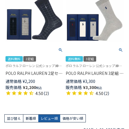
送料無料
2足組
送料無料
3足組
ポロ ラルフ ローレン 公式ショップ 紳士 贈答用 靴下
ポロ ラルフ ローレン 公式ショップ 紳士 贈答用 靴下
POLO RALPH LAUREN 2足セッ
POLO RALPH LAUREN 3足組 ギ
ト 箱入り ギフトセット 日本製
フトセット 綿混 ワンポイント
通常価格
¥
2,200
通常価格
¥
3,300
綿混 ワンポイント刺繍 格子柄
刺繍 無地リブ クルー丈 カジュ
販売価格
¥
2,200
販売価格
¥
3,300
税込
税込
クルー丈 メンズ ソックス
アル ソックス メンズ 02092177
4.50
（
2
）
4.50
（
2
）
02092178 ( PLC-20C ) giftset
( PLC-30 ) giftset
プレゼント
並び替え
新着順
レビュー順
価格が安い順