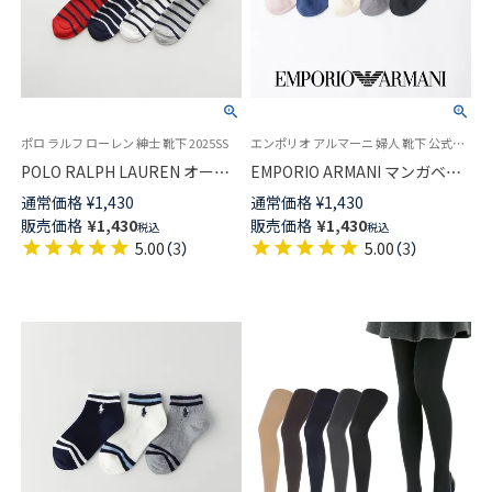
ポロ ラルフ ローレン 紳士 靴下 2025SS
エンポリオ アルマーニ 婦人 靴下 公式ショップ
POLO RALPH LAUREN オーガ
EMPORIO ARMANI マンガベア
ニックコットン混 Poloロゴ ボ
刺しゅう ショート丈 ソックス
通常価格
¥
1,430
通常価格
¥
1,430
ーダー ワンポイント刺しゅう
レディース 日本製 03440105
販売価格
¥
1,430
販売価格
¥
1,430
税込
税込
ショート丈 メンズ ソックス
5.00
（
3
）
5.00
（
3
）
02012490