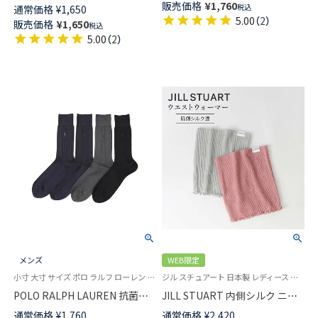
ー丈 カジュアル ソックス メン
販売価格
¥
1,760
税込
通常価格
¥
1,650
クス 04803753
ズ 日本製 02462117
5.00
（
2
）
販売価格
¥
1,650
税込
5.00
（
2
）
メンズ
WEB限定
小寸 大寸 サイズ ポロ ラルフ ローレン 25FW
ジル スチュアート 日本製 レディース インナー 腹巻 はらまき
POLO RALPH LAUREN 抗菌防
JILL STUART 内側シルク ニ重
臭 センター リンクス ワンポイ
編み ウエストウォーマー レデ
通常価格
¥
1,760
通常価格
¥
2,420